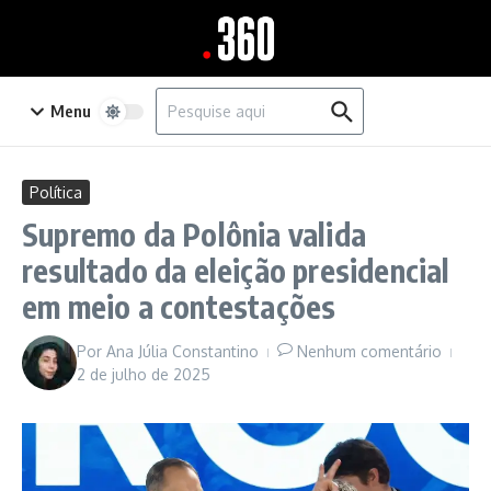
Ir para o conteúdo
Procurar por:
Menu
Política
Supremo da Polônia valida
resultado da eleição presidencial
em meio a contestações
Por
Ana Júlia Constantino
Nenhum comentário
2 de julho de 2025