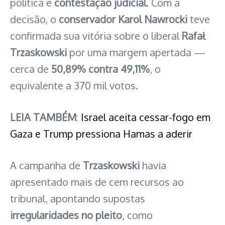
política e
contestação judicial
. Com a
decisão, o
conservador Karol Nawrocki
teve
confirmada sua vitória sobre o liberal
Rafał
Trzaskowski
por uma margem apertada —
cerca de
50,89%
contra 49,11%
, o
equivalente a 370 mil votos.
LEIA TAMBÉM
:
Israel aceita cessar-fogo em
Gaza e Trump pressiona Hamas a aderir
A campanha de
Trzaskowski
havia
apresentado mais de cem recursos ao
tribunal, apontando supostas
irregularidades no pleito
, como