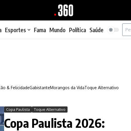
Proc
a
Esportes
Fama
Mundo
Política
Saúde
ão & Felicidade
Gabistante
Morangos da Vida
Toque Alternativo
Copa Paulista
Toque Alternativo
Copa Paulista 2026: