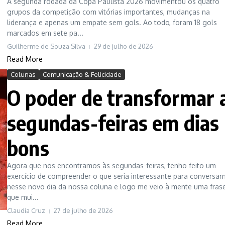
A segunda rodada da Copa Paulista 2026 movimentou os quatro
grupos da competição com vitórias importantes, mudanças na
liderança e apenas um empate sem gols. Ao todo, foram 18 gols
marcados em sete pa...
Guilherme de Souza Silva
29 de julho de 2026
Read More
Colunas
Comunicação & Felicidade
O poder de transformar 
segundas-feiras em dias
bons
Agora que nos encontramos às segundas-feiras, tenho feito um
exercício de compreender o que seria interessante para conversa
nesse novo dia da nossa coluna e logo me veio à mente uma fras
que mui...
Claudia Cruz
27 de julho de 2026
Read More