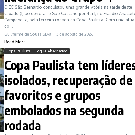
O EC São Bernardo conquistou uma grande vitória na tarde deste
sábado (1) ao derrotar o São Caetano por 4 a 1, no Estádio Anaclet
Campanella, pela terceira rodada da Copa Paulista. Com uma atu
do...
Guilherme de Souza Silva
3 de agosto de 2026
Read More
Copa Paulista
Toque Alternativo
Copa Paulista tem lídere
isolados, recuperação de
favoritos e grupos
embolados na segunda
rodada