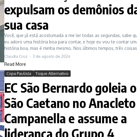
expulsam os demônios d
sua casa
Você, que já está acostumada a me ler todas as segundas, sabe q
eu adoro uma história boa para contar, e hoje eu vou te contar um
história boa, mas é minha mesmo. Nos últimos tempos, três coisas v
Claudia Cruz
3 de agosto de 2026
Read More
Copa Paulista
Toque Alternativo
EC São Bernardo goleia o
São Caetano no Anacleto
Campanella e assume a
liderança do Grupo 4