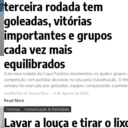
terceira rodada tem
goleadas, vitórias
importantes e grupos
cada vez mais
equilibrados
A terceira rodada da Copa Paulista movimentou os quatro grupos
competição com partidas decisivas na luta pela classificação. O fi
semana foi marcado por goleadas, equipes conquistando a primeir.
Guilherme de Souza Silva
6 de agosto de 2026
Read More
Colunas
Comunicação & Felicidade
Lavar a louça e tirar o lix