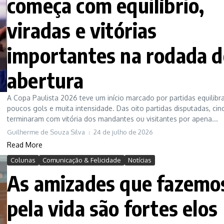
começa com equilíbrio,
viradas e vitórias
importantes na rodada d
abertura
A Copa Paulista 2026 teve um início marcado por partidas equilibr
poucos gols e muita intensidade. Das oito partidas disputadas, cin
terminaram com vitória dos mandantes ou visitantes por apena...
Guilherme de Souza Silva
24 de julho de 2026
Read More
Colunas
Comunicação & Felicidade
Notícias
As amizades que fazemo
pela vida são fortes elos