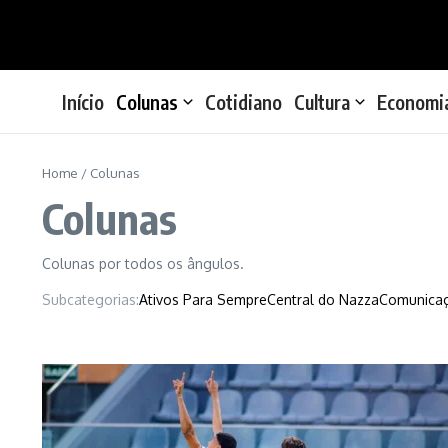
Ir para o conteúdo
Início
Colunas
Cotidiano
Cultura
Economi
Home
/
Colunas
Colunas
Colunas por todos os ângulos.
Subcategorias:
Ativos Para Sempre
Central do Nazza
Comunicaç