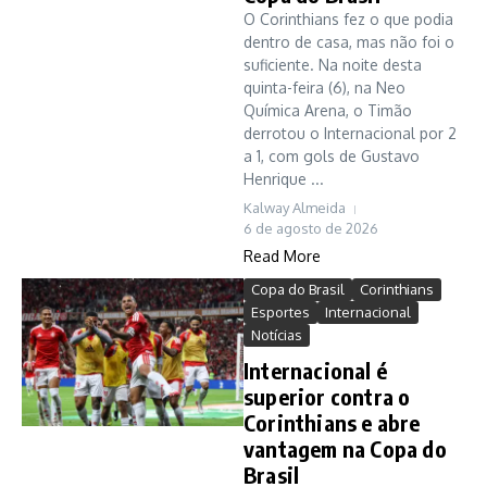
O Corinthians fez o que podia
dentro de casa, mas não foi o
suficiente. Na noite desta
quinta-feira (6), na Neo
Química Arena, o Timão
derrotou o Internacional por 2
a 1, com gols de Gustavo
Henrique ...
Kalway Almeida
6 de agosto de 2026
Read More
Copa do Brasil
Corinthians
Esportes
Internacional
Notícias
Internacional é
superior contra o
Corinthians e abre
vantagem na Copa do
Brasil