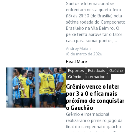
Santos e Internacional se
enfrentam nesta quarta-feira
(18) às 21h30 (de Brasília) pela
sétima rodada do Campeonato
Brasileiro na Vila Belmiro. O
peixe tenta aproveitar o fator
casa para somar pontos,...
Andrey Maia
18 de março de 2026
Read More
Esportes
Estaduais
Gaúcho
Grêmio
Internacional
Grêmio vence o Inter
por 3 a 0 e fica mais
próximo de conquistar
o Gauchão
Grêmio e Internacional
realizaram o primeiro jogo da
final do campeonato gaúcho