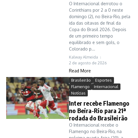
O Internacional derrotou o
Corinthians por 2 a 0 neste
domingo (2), no Beira-Rio, pela
ida das oitavas de final da
Copa do Brasil 2026. Depois
de um primeiro tempo
equilibrado e sem gols, o
Colorado p...
Kalway Almeida
2 de agosto de 2026
Read More
Brasileirão
Esportes
Flamengo
Internacional
Notícias
Inter recebe Flamengo
no Beira-Rio para 21ª
rodada do Brasileirão
O Internacional recebe o
Flamengo no Beira-Rio, na
próxima quarta-feira (29), a