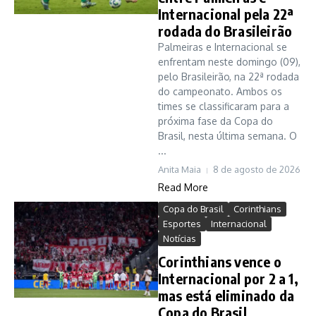
Internacional pela 22ª
rodada do Brasileirão
Palmeiras e Internacional se
enfrentam neste domingo (09),
pelo Brasileirão, na 22ª rodada
do campeonato. Ambos os
times se classificaram para a
próxima fase da Copa do
Brasil, nesta última semana. O
...
Anita Maia
8 de agosto de 2026
Read More
Copa do Brasil
Corinthians
Esportes
Internacional
Notícias
Corinthians vence o
Internacional por 2 a 1,
mas está eliminado da
Copa do Brasil