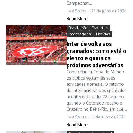
Campeonat...
Livia Souza
23 de julho de 2026
Read More
Brasileirão
Esportes
Internacional
Notícias
Inter de volta aos
gramados: como está o
elenco e quais os
próximos adversários
Com o fim da Copa do Mundo,
os clubes voltam às suas
atividades normais. O retorno
do Internacional aos gramados
acontecerá no dia 22 de julho,
quando o Colorado recebe o
Cruzeiro no Beira-Rio, em due...
Livia Souza
17 de julho de 2026
Read More