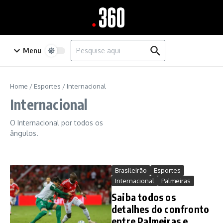
Ir para o conteúdo
Procurar por:
Menu
Home
/
Esportes
/
Internacional
Internacional
O Internacional por todos os
ângulos.
Brasileirão
Esportes
Internacional
Palmeiras
Saiba todos os
detalhes do confronto
entre Palmeiras e