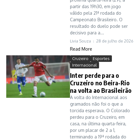
partir das 19h30, em jogo
válido pela 21ª rodada do
Campeonato Brasileiro. O
resultado do duelo pode ser
decisivo para a...
Livia Souza
28 de julho de 2026
Read More
Cruzeiro
Esportes
Internacional
Inter perde para o
Cruzeiro no Beira-Rio
na volta ao Brasileirão
A volta do Internacional aos
gramados não foi o que a
torcida esperava. O Colorado
perdeu para o Cruzeiro, em
casa, na última quarta-feira,
por um placar de 2 a 1,
terminando a 19ª rodada do