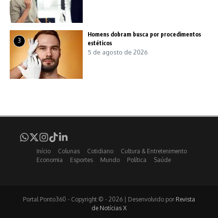
Homens dobram busca por procedimentos
3
estéticos
5 de agosto de 2026
Início
Colunas
Cotidiano
Cultura & Entretenimento
Economia
Esportes
Mundo
Política
Saúde
Portal Ponto360 - Copyright © - 2026 | Desenvolvido por
Revista
de Notícias X