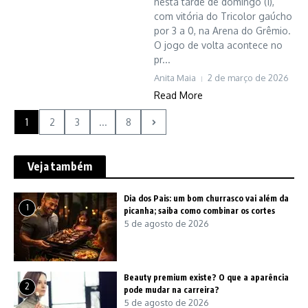
nesta tarde de domingo (1),
com vitória do Tricolor gaúcho
por 3 a 0, na Arena do Grêmio.
O jogo de volta acontece no
pr...
Anita Maia
2 de março de 2026
Read More
1
2
3
...
8
Veja também
Dia dos Pais: um bom churrasco vai além da
1
picanha; saiba como combinar os cortes
5 de agosto de 2026
Beauty premium existe? O que a aparência
2
pode mudar na carreira?
5 de agosto de 2026