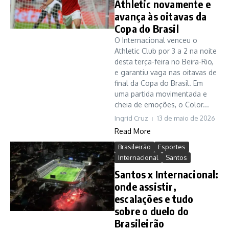
Athletic novamente e
avança às oitavas da
Copa do Brasil
O Internacional venceu o
Athletic Club por 3 a 2 na noite
desta terça-feira no Beira-Rio,
e garantiu vaga nas oitavas de
final da Copa do Brasil. Em
uma partida movimentada e
cheia de emoções, o Color...
Ingrid Cruz
13 de maio de 2026
Read More
Brasileirão
Esportes
Internacional
Santos
Santos x Internacional:
onde assistir,
escalações e tudo
sobre o duelo do
Brasileirão