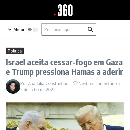
Ir para o conteúdo
Procurar por:
Menu
Política
Israel aceita cessar-fogo em Gaza
e Trump pressiona Hamas a aderir
Por
Ana Júlia Constantino
Nenhum comentário
2 de julho de 2025