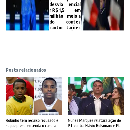
desvia
encial
r R$ 1,5
em
milhão
meio a
do
contes
cantor
tações
Posts relacionados
Robinho tem recurso recusado e
Nunes Marques relatará ação do
segue preso; entenda o caso, a
PT contra Flávio Bolsonaro e PL