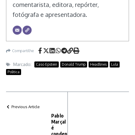
comentarista, editora, repórter,
fotógrafa e apresentadora.
Compartilhe
Marcado:
Caso Epstein
Donald Trump
Headlines
Lula
Politica
Previous Article
Pablo
Marçal
é
conden