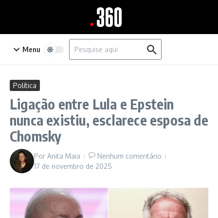
Ir para o conteúdo
Procurar por:
Menu
Política
Ligação entre Lula e Epstein
nunca existiu, esclarece esposa de
Chomsky
Por
Anita Maia
Nenhum comentário
17 de novembro de 2025