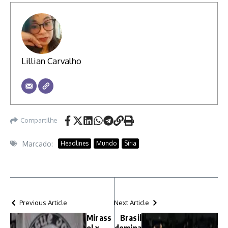
Lillian Carvalho
Compartilhe
Marcado:
Headlines
Mundo
Síria
Previous Article
Next Article
Mirass
Brasil
ol x
domina