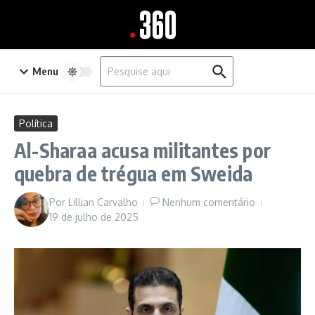
Ir para o conteúdo
Procurar por:
Menu
Política
Al-Sharaa acusa militantes por
quebra de trégua em Sweida
Por
Lillian Carvalho
Nenhum comentário
19 de julho de 2025