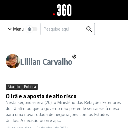
Ir para o conteúdo
Procurar por:
Menu
Lillian Carvalho
Mundo
Política
O Irã e a aposta de alto risco
Nesta segunda-feira (20), o Ministério das Relações Exteriores
do Irã afirmou que o governo não pretende sentar-se à mesa
para uma nova rodada de negociações com os Estados
Unidos. A decisão ocorre ap...