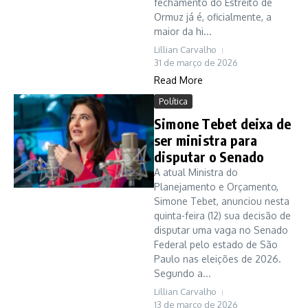
fechamento do Estreito de
Ormuz já é, oficialmente, a
maior da hi...
Lillian Carvalho
31 de março de 2026
Read More
Política
Simone Tebet deixa de
ser ministra para
disputar o Senado
A atual Ministra do
Planejamento e Orçamento,
Simone Tebet, anunciou nesta
quinta-feira (12) sua decisão de
disputar uma vaga no Senado
Federal pelo estado de São
Paulo nas eleições de 2026.
Segundo a...
Lillian Carvalho
13 de março de 2026