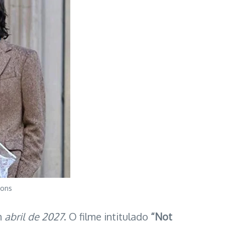
ions
m
abril de 2027
. O filme intitulado
“Not