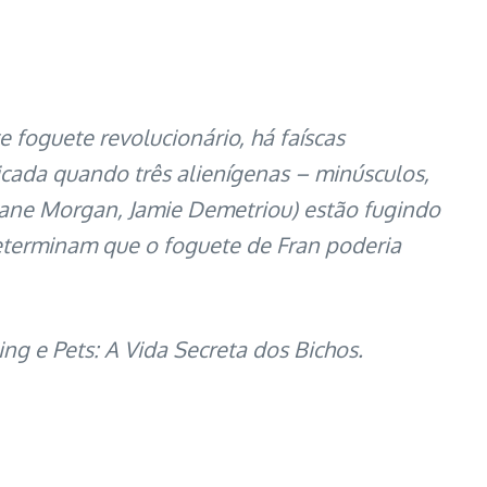
foguete revolucionário, há faíscas
icada quando três alienígenas – minúsculos,
Diane Morgan, Jamie Demetriou) estão fugindo
determinam que o foguete de Fran poderia
ng e Pets: A Vida Secreta dos Bichos.