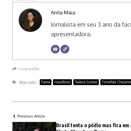
Anita Maia
Jornalista em seu 3 ano da fac
apresentadora.
Compartilhe
Marcado:
Fama
Headlines
Selena Gomez
Timothée Chalame
Previous Article
Brasil tenta o pódio mas fica e