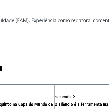
uldade (FAM). Experiência como redatora, comentar
t
Next Article
m quinto na Copa do Mundo de
O silêncio é a ferramenta m