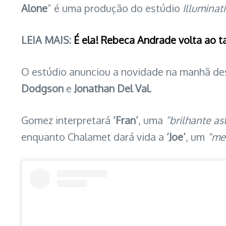
Alone
” é uma produção do estúdio
Illuminat
LEIA MAIS:
É ela! Rebeca Andrade volta ao 
O estúdio anunciou a novidade na manhã des
Dodgson
e
Jonathan Del Val
.
Gomez interpretará
‘Fran’
, uma
“brilhante a
enquanto Chalamet dará vida a
‘Joe’
, um
“mec