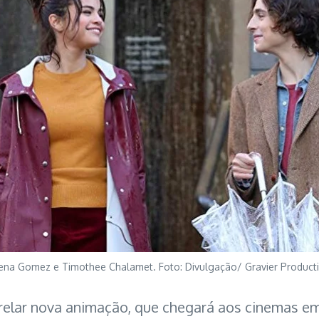
ena Gomez e Timothee Chalamet. Foto: Divulgação/ Gravier Product
trelar nova animação, que chegará aos cinemas e