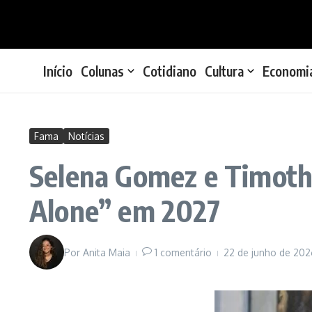
Ir para o conteúdo
Início
Colunas
Cotidiano
Cultura
Economi
Fama
Notícias
Selena Gomez e Timoth
Alone” em 2027
Por
Anita Maia
1 comentário
22 de junho de 202