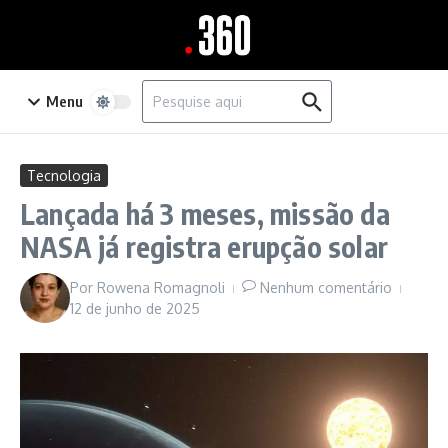
Ir para o conteúdo
Procurar por:
Menu
Tecnologia
Lançada há 3 meses, missão da
NASA já registra erupção solar
Por
Rowena Romagnoli
Nenhum comentário
12 de junho de 2025