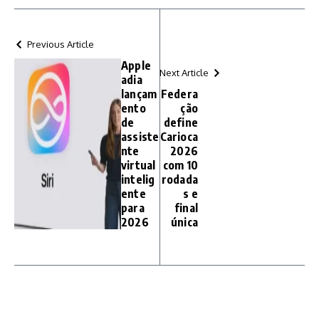
Previous Article
Apple
Next Article
adia
lançam
Federa
ento
ção
de
define
assiste
Carioca
nte
2026
virtual
com 10
intelig
rodada
ente
s e
para
final
2026
única