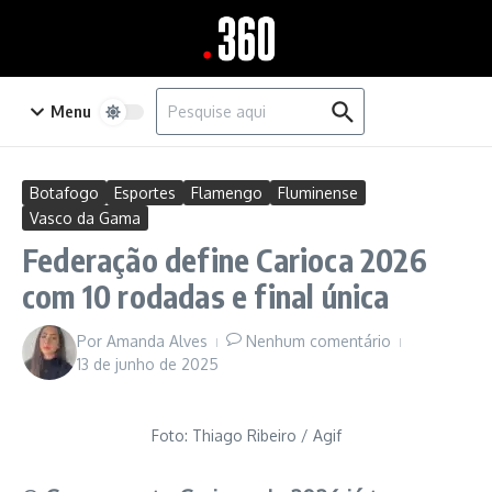
Ir para o conteúdo
Procurar por:
Menu
Botafogo
Esportes
Flamengo
Fluminense
Vasco da Gama
Federação define Carioca 2026
com 10 rodadas e final única
Por
Amanda Alves
Nenhum comentário
13 de junho de 2025
Foto: Thiago Ribeiro / Agif