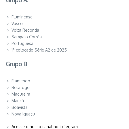
Grupo A:
Fluminense
Vasco
Volta Redonda
Sampaio Corrêa
Portuguesa
1º colocado Série A2 de 2025
Grupo B
Flamengo
Botafogo
Madureira
Maricá
Boavista
Nova Iguaçu
Acesse o nosso canal no Telegram