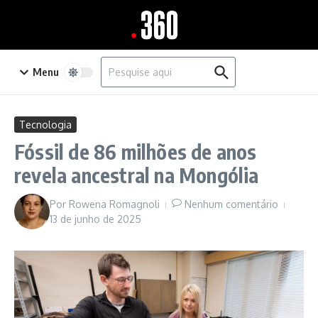
Ir para o conteúdo
Procurar por:
Menu
Tecnologia
Fóssil de 86 milhões de anos
revela ancestral na Mongólia
Por
Rowena Romagnoli
Nenhum comentário
13 de junho de 2025