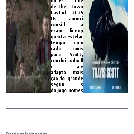
dores
The
de The
Town
Last of
2025
Us
anunci
consid
a
eram
lineup
quarta
estelar
tempo
com
rada
Travis
para
Scott,
conclui
Ludmill
r
a e
adapta
mais
ção do
grande
segun
s
do jogo
nomes