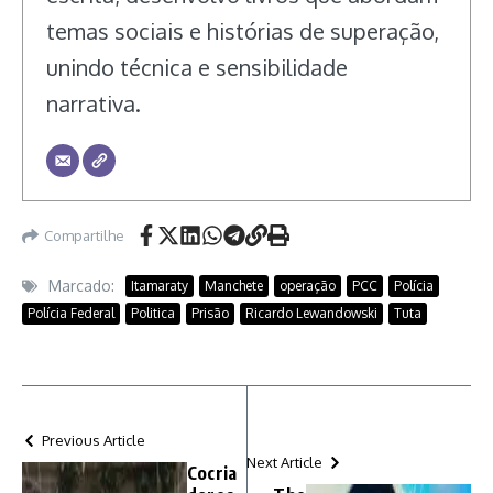
temas sociais e histórias de superação,
unindo técnica e sensibilidade
narrativa.
Compartilhe
Marcado:
Itamaraty
Manchete
operação
PCC
Polícia
Polícia Federal
Politica
Prisão
Ricardo Lewandowski
Tuta
Previous Article
Next Article
Cocria