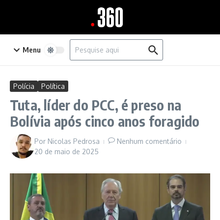
Ir para o conteúdo
Procurar por:
Menu
Polícia
Política
Tuta, líder do PCC, é preso na
Bolívia após cinco anos foragido
Por
Nicolas Pedrosa
Nenhum comentário
20 de maio de 2025