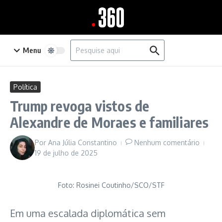
Ir para o conteúdo
Procurar por:
Menu
Política
Trump revoga vistos de
Alexandre de Moraes e familiares
Por
Ana Júlia Constantino
Nenhum comentário
19 de julho de 2025
Foto: Rosinei Coutinho/SCO/STF
Em uma escalada diplomática sem