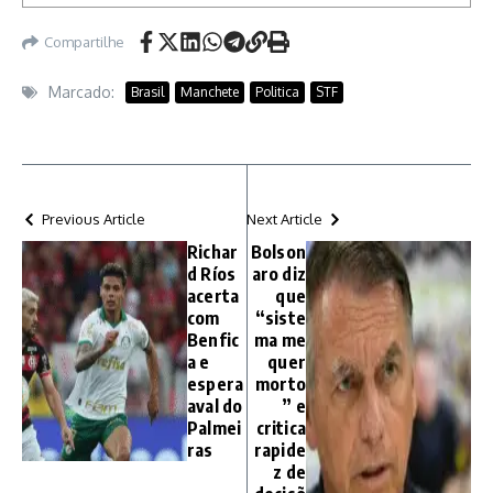
Compartilhe
Marcado:
Brasil
Manchete
Politica
STF
Previous Article
Next Article
Richar
Bolson
d Ríos
aro diz
acerta
que
com
“siste
Benfic
ma me
a e
quer
espera
morto
aval do
” e
Palmei
critica
ras
rapide
z de