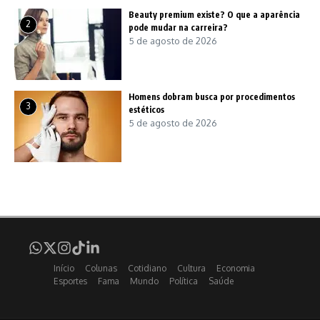
Beauty premium existe? O que a aparência
2
pode mudar na carreira?
5 de agosto de 2026
Homens dobram busca por procedimentos
3
estéticos
5 de agosto de 2026
Início
Colunas
Cotidiano
Cultura
Economia
Esportes
Fama
Mundo
Política
Saúde