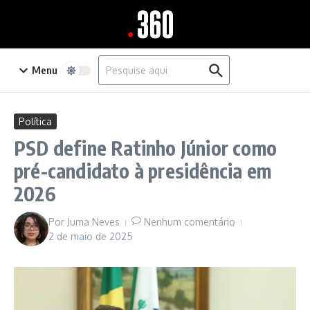
Ir para o conteúdo
Procurar por:
Menu
Política
PSD define Ratinho Júnior como
pré-candidato à presidência em
2026
Por
Juma Neves
Nenhum comentário
2 de maio de 2025