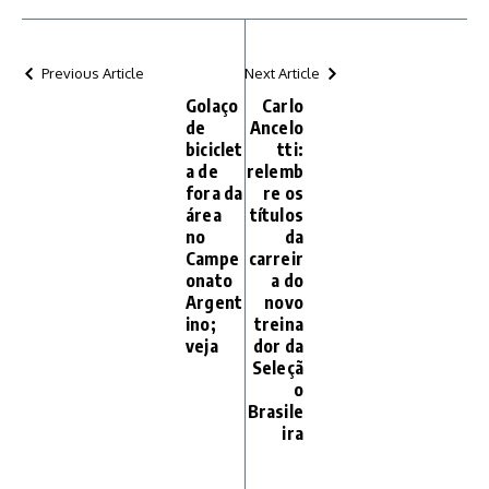
Previous Article
Next Article
Golaço
Carlo
de
Ancelo
biciclet
tti:
a de
relemb
fora da
re os
área
títulos
no
da
Campe
carreir
onato
a do
Argent
novo
ino;
treina
veja
dor da
Seleçã
o
Brasile
ira