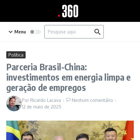
Ir para o conteúdo
Procurar por:
Menu
Política
Parceria Brasil-China:
investimentos em energia limpa e
geração de empregos
Por
Ricardo Lacava
Nenhum comentário
12 de maio de 2025