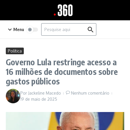
Ir para o conteúdo
Procurar por:
Menu
Política
Governo Lula restringe acesso a
16 milhões de documentos sobre
gastos públicos
Por
Jackeline Macedo
Nenhum comentário
19 de maio de 2025