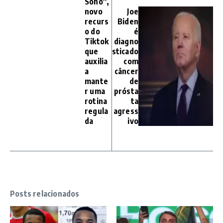
Sono”,
novo
Joe
recurs
Biden
o do
é
Tiktok
diagno
que
sticado
auxilia
com
a
câncer
mante
de
r uma
prósta
rotina
ta
regula
agress
da
ivo
Posts relacionados