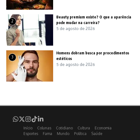
Beauty premium existe? O que a aparência
2
pode mudar na carreira?
5 de agosto de 2026
Homens dobram busca por procedimentos
3
estéticos
5 de agosto de 2026
Início
Colunas
Cotidiano
Cultura
Economia
Esportes
Fama
Mundo
Política
Saúde