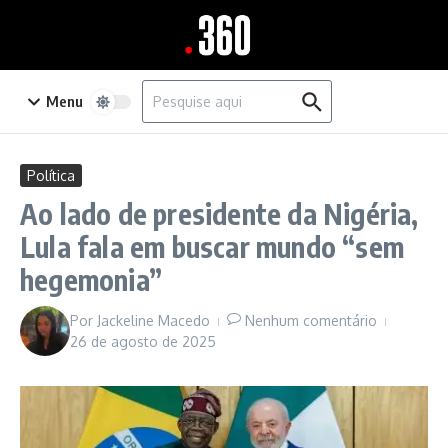
Ir para o conteúdo
Procurar por:
Menu
Política
Ao lado de presidente da Nigéria,
Lula fala em buscar mundo “sem
hegemonia”
Por
Jackeline Macedo
Nenhum comentário
26 de agosto de 2025