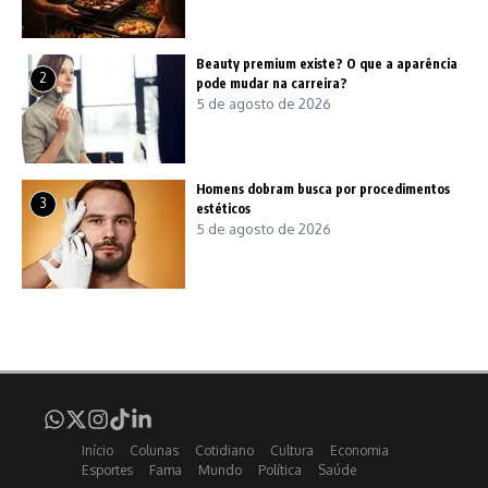
Beauty premium existe? O que a aparência
2
pode mudar na carreira?
5 de agosto de 2026
Homens dobram busca por procedimentos
3
estéticos
5 de agosto de 2026
Início
Colunas
Cotidiano
Cultura
Economia
Esportes
Fama
Mundo
Política
Saúde