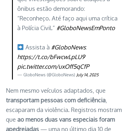
ônibus estão demorando:
“Reconheço. Até faço aqui uma crítica
à Polícia Civil.”
#GloboNewsEmPonto
Assista à
#GloboNews
:
https://t.co/bFwcwLpLU9
pic.twitter.com/uxOff5qCfP
— GloboNews (@GloboNews)
July 14, 2025
Nem mesmo veículos adaptados, que
transportam pessoas com deficiência
,
escaparam da violência. Registros mostram
que
ao menos duas vans especiais foram
apedrejadas
— uma no último dia 10 de