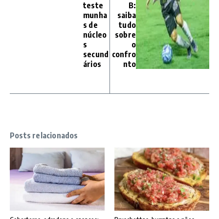
teste
B:
munha
saiba
s de
tudo
núcleo
sobre
s
o
secund
confro
ários
nto
Posts relacionados