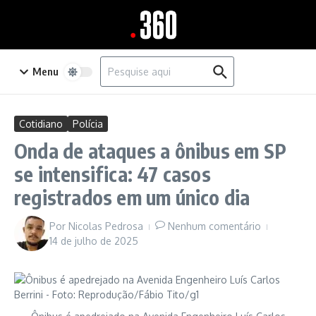
Ir para o conteúdo
Procurar por:
Menu
Cotidiano
Polícia
Onda de ataques a ônibus em SP
se intensifica: 47 casos
registrados em um único dia
Por
Nicolas Pedrosa
Nenhum comentário
14 de julho de 2025