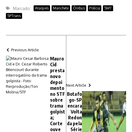
Marcado:
Ataques
Manchete
Ônibus
Polícia
SMT
SPTrans
Previous Article
Mauro
Cid
presta
novo
depoi
Next Article
mento
no STF
Botafo
sobre
go-SP
trama
encara
golpist
Volta
a;
Redon
Corte
da pela
ouve
Série