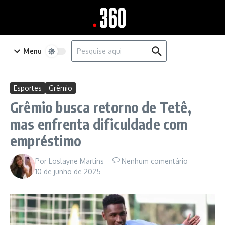
Ir para o conteúdo
Procurar por:
Menu
Esportes
Grêmio
Grêmio busca retorno de Tetê,
mas enfrenta dificuldade com
empréstimo
Por
Loslayne Martins
Nenhum comentário
10 de junho de 2025