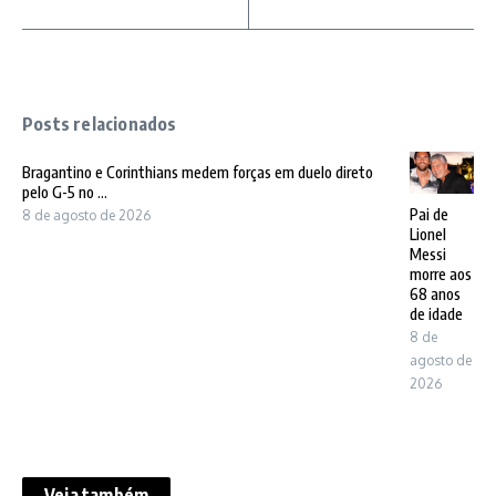
Posts relacionados
Bragantino e Corinthians medem forças em duelo direto
pelo G-5 no ...
Pai de
8 de agosto de 2026
Lionel
Messi
morre aos
68 anos
de idade
8 de
agosto de
2026
Veja também