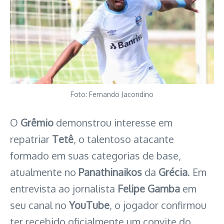
Foto: Fernando Jacondino
O
Grêmio
demonstrou interesse em
repatriar
Tetê
, o talentoso atacante
formado em suas categorias de base,
atualmente no
Panathinaikos
da
Grécia
. Em
entrevista ao jornalista
Felipe Gamba
em
seu canal no
YouTube
, o jogador confirmou
ter recebido oficialmente um convite do