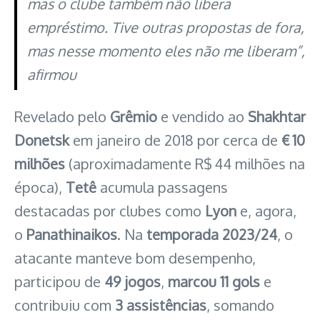
mas o clube também não libera
empréstimo. Tive outras propostas de fora,
mas nesse momento eles não me liberam”,
afirmou
Revelado pelo
Grêmio
e vendido ao
Shakhtar
Donetsk
em janeiro de 2018 por cerca de
€ 10
milhões
(aproximadamente R$ 44 milhões na
época),
Tetê
acumula passagens
destacadas por clubes como
Lyon
e, agora,
o
Panathinaikos
. Na
temporada 2023/24
, o
atacante manteve bom desempenho,
participou de
49 jogos
,
marcou 11 gols
e
contribuiu com
3 assistências
, somando