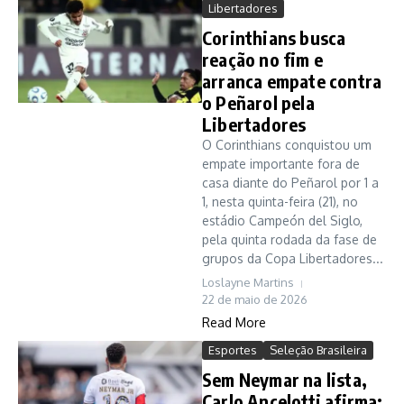
Libertadores
Corinthians busca
reação no fim e
arranca empate contra
o Peñarol pela
Libertadores
O Corinthians conquistou um
empate importante fora de
casa diante do Peñarol por 1 a
1, nesta quinta-feira (21), no
estádio Campeón del Siglo,
pela quinta rodada da fase de
grupos da Copa Libertadores...
Loslayne Martins
22 de maio de 2026
Read More
Esportes
Seleção Brasileira
Sem Neymar na lista,
Carlo Ancelotti afirma: