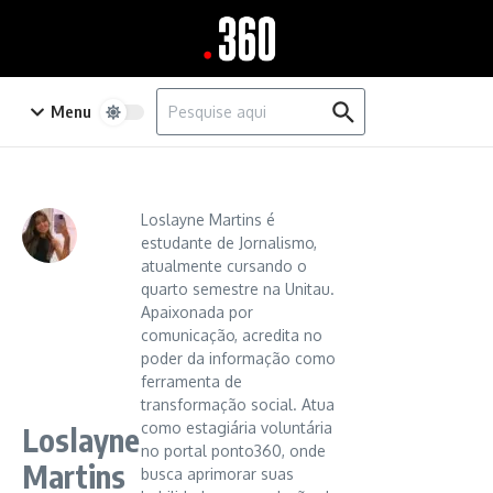
Ir para o conteúdo
Procurar por:
Menu
Loslayne Martins é
estudante de Jornalismo,
atualmente cursando o
quarto semestre na Unitau.
Apaixonada por
comunicação, acredita no
poder da informação como
ferramenta de
transformação social. Atua
como estagiária voluntária
Loslayne
no portal ponto360, onde
Martins
busca aprimorar suas