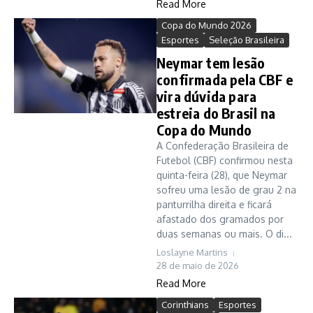
Read More
Copa do Mundo 2026
Esportes
Seleção Brasileira
Neymar tem lesão
confirmada pela CBF e
vira dúvida para
estreia do Brasil na
Copa do Mundo
A Confederação Brasileira de
Futebol (CBF) confirmou nesta
quinta-feira (28), que Neymar
sofreu uma lesão de grau 2 na
panturrilha direita e ficará
afastado dos gramados por
duas semanas ou mais. O di...
Loslayne Martins
28 de maio de 2026
Read More
Corinthians
Esportes