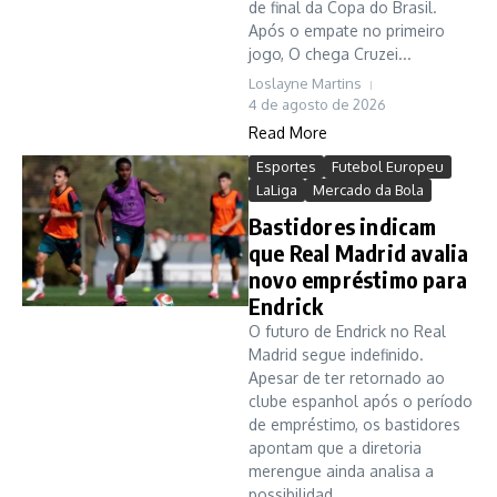
de final da Copa do Brasil.
Após o empate no primeiro
jogo, O chega Cruzei...
Loslayne Martins
4 de agosto de 2026
Read More
Esportes
Futebol Europeu
LaLiga
Mercado da Bola
Bastidores indicam
que Real Madrid avalia
novo empréstimo para
Endrick
O futuro de Endrick no Real
Madrid segue indefinido.
Apesar de ter retornado ao
clube espanhol após o período
de empréstimo, os bastidores
apontam que a diretoria
merengue ainda analisa a
possibilidad...