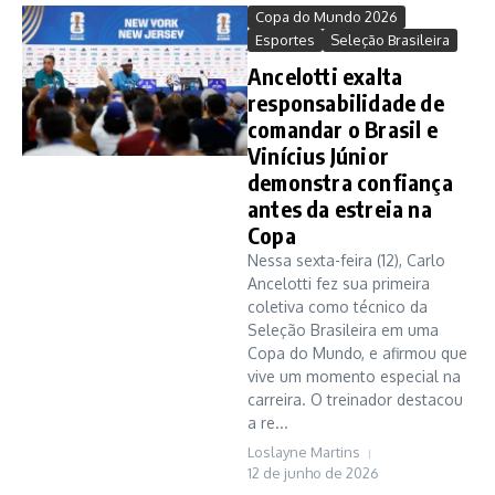
Copa do Mundo 2026
Esportes
Seleção Brasileira
Ancelotti exalta
responsabilidade de
comandar o Brasil e
Vinícius Júnior
demonstra confiança
antes da estreia na
Copa
Nessa sexta-feira (12), Carlo
Ancelotti fez sua primeira
coletiva como técnico da
Seleção Brasileira em uma
Copa do Mundo, e afirmou que
vive um momento especial na
carreira. O treinador destacou
a re...
Loslayne Martins
12 de junho de 2026