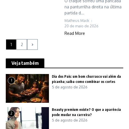
O craque sofreu uma pancada
na panturrilha direita na última
partida d...
Matheus Mack
20 de maio de 2026
Read More
1
2
Veja também
Dia dos Pais: um bom churrasco vai além da
1
picanha; saiba como combinar os cortes
5 de agosto de 2026
Beauty premium existe? O que a aparência
2
pode mudar na carreira?
5 de agosto de 2026