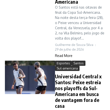
Americana
O Santos está nas oitavas de
final da Copa Sul-Americana.
Na noite desta terça-feira (28),
o Peixe venceu a Universidad
Central, da Venezuela, por 4 a
2, na Vila Belmiro, pelo jogo de
volta dos playof...
Guilherme de Souza Silva
29 de julho de 2026
Read More
Esportes
Santos
Sul-americana
Universidad Central x
Santos: Peixe estreia
nos playoffs da Sul-
Americana em busca
de vantagem fora de
casa