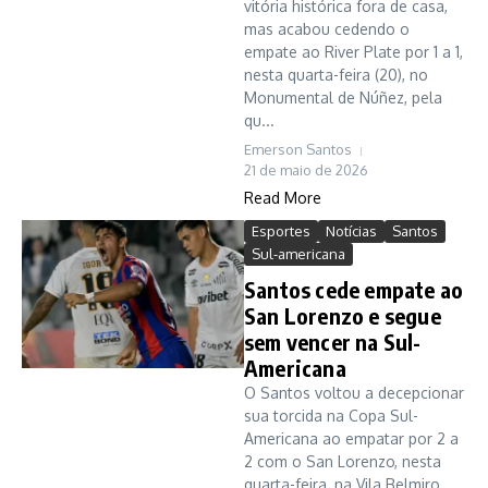
vitória histórica fora de casa,
mas acabou cedendo o
empate ao River Plate por 1 a 1,
nesta quarta-feira (20), no
Monumental de Núñez, pela
qu...
Emerson Santos
21 de maio de 2026
Read More
Esportes
Notícias
Santos
Sul-americana
Santos cede empate ao
San Lorenzo e segue
sem vencer na Sul-
Americana
O Santos voltou a decepcionar
sua torcida na Copa Sul-
Americana ao empatar por 2 a
2 com o San Lorenzo, nesta
quarta-feira, na Vila Belmiro,