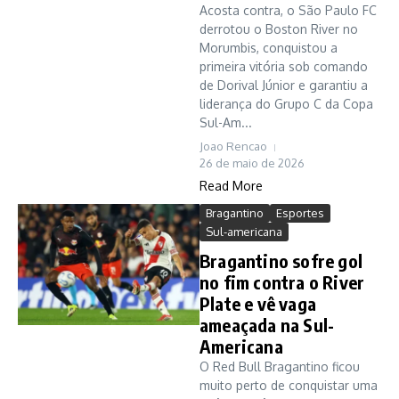
Acosta contra, o São Paulo FC
derrotou o Boston River no
Morumbis, conquistou a
primeira vitória sob comando
de Dorival Júnior e garantiu a
liderança do Grupo C da Copa
Sul-Am...
Joao Rencao
26 de maio de 2026
Read More
Bragantino
Esportes
Sul-americana
Bragantino sofre gol
no fim contra o River
Plate e vê vaga
ameaçada na Sul-
Americana
O Red Bull Bragantino ficou
muito perto de conquistar uma