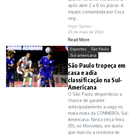
após abrir 2 a 0 no placar. A
equipe comandada por Cuca
seg...
Higor Santos
20 de maio de 2026
Read More
Esportes
São Paulo
Sul-americana
São Paulo tropeça em
casa e adia
classificação na Sul-
Americana
O São Paulo desperdiçou a
chance de garantir
antecipadamente a vaga no
mata-mata da CONMEBOL Sul-
Americana. Nesta terça-feira
(19), no Morumbis, em duelo
que marcou a reestreia de