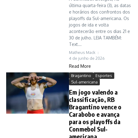
última quarta-feira (3), as datas
e horários dos confrontos dos
playoffs da Sul-americana. Os
jogos de ida e volta
acontecerão entre os dias 21 e
30 de julho. LEIA TAMBÉM:
Text...
Matheus Mack
4 de junho de 2026
Read More
Bragantino
Esportes
Sul-americana
Em jogo valendo a
classificação, RB
Bragantino vence o
Carabobo e avança
para os playoffs da
Conmebol Sul-
americana