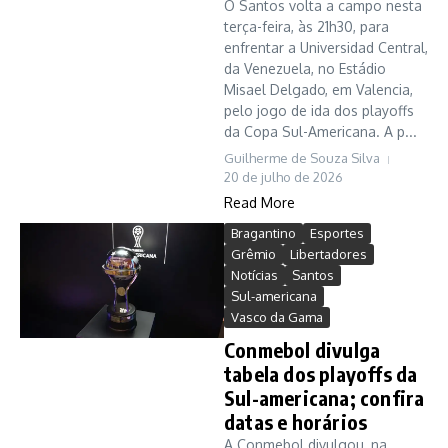
O Santos volta a campo nesta
terça-feira, às 21h30, para
enfrentar a Universidad Central,
da Venezuela, no Estádio
Misael Delgado, em Valencia,
pelo jogo de ida dos playoffs
da Copa Sul-Americana. A p...
Guilherme de Souza Silva
20 de julho de 2026
Read More
Bragantino
Esportes
Grêmio
Libertadores
Notícias
Santos
Sul-americana
Vasco da Gama
Conmebol divulga
tabela dos playoffs da
Sul-americana; confira
datas e horários
A Conmebol divulgou, na