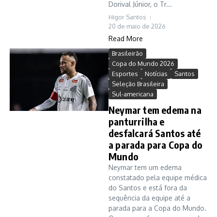
Dorival Júnior, o Tr...
Higor Santos
20 de maio de 2026
Read More
Brasileirão
Copa do Mundo 2026
Esportes
Notícias
Santos
Seleção Brasileira
Sul-americana
Neymar tem edema na
panturrilha e
desfalcará Santos até
a parada para Copa do
Mundo
Neymar tem um edema
constatado pela equipe médica
do Santos e está fora da
sequência da equipe até a
parada para a Copa do Mundo.