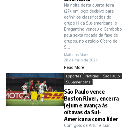
Na noite desta quarta-feira
(27), em jogo decisivo para
definir os classificados do
grupo H da Sul-americana, o
Bragantino venceu o Carabobo
pela sexta rodada da fase de
grupos, no estádio Cícero de
S...
Matheus Mack
28 de maio de 2026
Read More
Esportes
Notícias
São Paulo
Sul-americana
São Paulo vence
Boston River, encerra
jejum e avança às
oitavas da Sul-
Americana como líder
Com gols de Artur e Juan