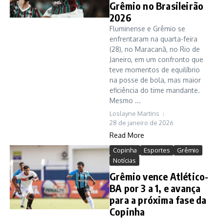
Grêmio no Brasileirão
2026
Fluminense e Grêmio se
enfrentaram na quarta-feira
(28), no Maracanã, no Rio de
Janeiro, em um confronto que
teve momentos de equilíbrio
na posse de bola, mas maior
eficiência do time mandante.
Mesmo ...
Loslayne Martins
28 de janeiro de 2026
Read More
Copinha
Esportes
Grêmio
Notícias
Grêmio vence Atlético-
BA por 3 a 1, e avança
para a próxima fase da
Copinha