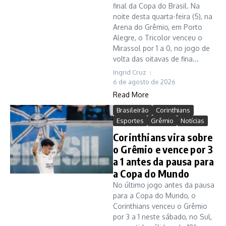
final da Copa do Brasil. Na
noite desta quarta-feira (5), na
Arena do Grêmio, em Porto
Alegre, o Tricolor venceu o
Mirassol por 1 a 0, no jogo de
volta das oitavas de fina...
Ingrid Cruz
6 de agosto de 2026
Read More
Brasileirão
Corinthians
Esportes
Grêmio
Notícias
Corinthians vira sobre
o Grêmio e vence por 3
a 1 antes da pausa para
a Copa do Mundo
No último jogo antes da pausa
para a Copa do Mundo, o
Corinthians venceu o Grêmio
por 3 a 1 neste sábado, no Sul,