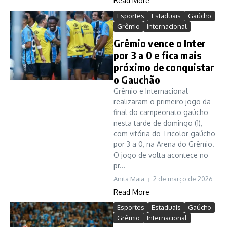
Read More
Esportes
Estaduais
Gaúcho
Grêmio
Internacional
Grêmio vence o Inter
por 3 a 0 e fica mais
próximo de conquistar
o Gauchão
Grêmio e Internacional
realizaram o primeiro jogo da
final do campeonato gaúcho
nesta tarde de domingo (1),
com vitória do Tricolor gaúcho
por 3 a 0, na Arena do Grêmio.
O jogo de volta acontece no
pr...
Anita Maia
2 de março de 2026
Read More
Esportes
Estaduais
Gaúcho
Grêmio
Internacional