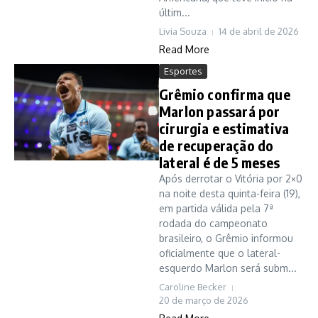
últim...
Livia Souza
14 de abril de 2026
Read More
Esportes
Grêmio confirma que
Marlon passará por
cirurgia e estimativa
de recuperação do
lateral é de 5 meses
Após derrotar o Vitória por 2×0
na noite desta quinta-feira (19),
em partida válida pela 7ª
rodada do campeonato
brasileiro, o Grêmio informou
oficialmente que o lateral-
esquerdo Marlon será subm...
Caroline Becker
20 de março de 2026