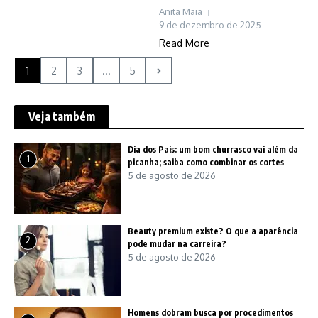
Anita Maia
9 de dezembro de 2025
Read More
1
2
3
...
5
Veja também
Dia dos Pais: um bom churrasco vai além da
1
picanha; saiba como combinar os cortes
5 de agosto de 2026
Beauty premium existe? O que a aparência
2
pode mudar na carreira?
5 de agosto de 2026
Homens dobram busca por procedimentos