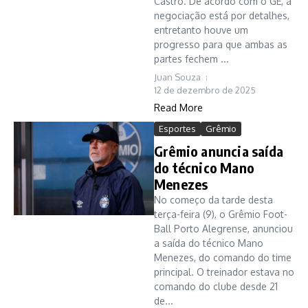
Castro. De acordo com o GE, a
negociação está por detalhes,
entretanto houve um
progresso para que ambas as
partes fechem ...
Juan Souza
12 de dezembro de 2025
Read More
Esportes
Grêmio
Grêmio anuncia saída
do técnico Mano
Menezes
No começo da tarde desta
terça-feira (9), o Grêmio Foot-
Ball Porto Alegrense, anunciou
a saída do técnico Mano
Menezes, do comando do time
principal. O treinador estava no
comando do clube desde 21
de...