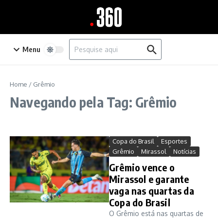
Ir para o conteúdo
Procurar por:
Menu
Home
/
Grêmio
Navegando pela Tag: Grêmio
Copa do Brasil
Esportes
Grêmio
Mirassol
Notícias
Grêmio vence o
Mirassol e garante
vaga nas quartas da
Copa do Brasil
O Grêmio está nas quartas de