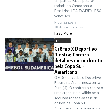
em partida válida pela 18ª
rodada do Campeonato
Brasileiro. LEIA TAMBÉM: PSG
vence Ars...
Higor Santos
30 de maio de 2026
Read More
Esportes
Grêmio X Deportivo
Riestra; Confira
detalhes do confronto
pela Copa Sul-
Americana
O Grêmio recebe o Deportivo
Riestra na Arena, nesta terça-
feira (14). O confronto contra o
time argentino é válido pela
segunda rodada da fase de
grupos da Copa Sul-
Americana, que teve início na