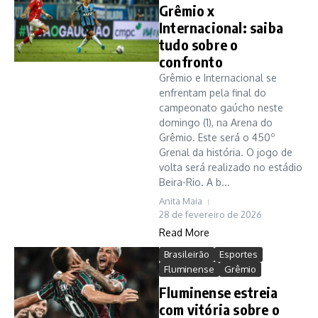
Grêmio x
Internacional: saiba
tudo sobre o
confronto
Grêmio e Internacional se
enfrentam pela final do
campeonato gaúcho neste
domingo (1), na Arena do
Grêmio. Este será o 450º
Grenal da história. O jogo de
volta será realizado no estádio
Beira-Rio. A b...
Anita Maia
28 de fevereiro de 2026
Read More
Brasileirão
Esportes
Fluminense
Grêmio
Fluminense estreia
com vitória sobre o