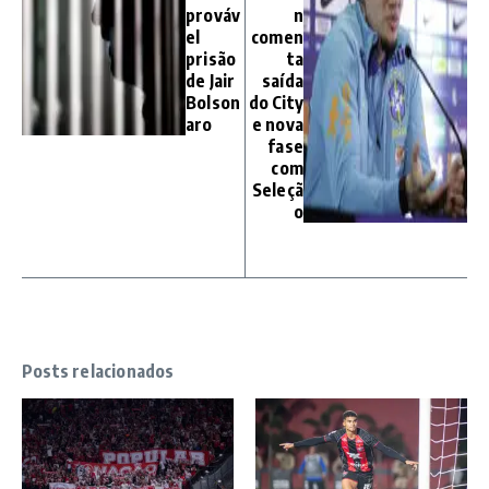
prováv
n
el
comen
prisão
ta
de Jair
saída
Bolson
do City
aro
e nova
fase
com
Seleçã
o
Posts relacionados