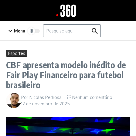
Ir para o conteúdo
Procurar por:
Menu
Esportes
CBF apresenta modelo inédito de
Fair Play Financeiro para futebol
brasileiro
Por
Nicolas Pedrosa
Nenhum comentário
12 de novembro de 2025