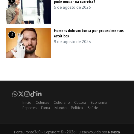
2
pode mudar na carreira?
5 de agosto de 2026
Homens dobram busca por procedimentos
3
estéticos
5 de agosto de 2026
Início
Colunas
Cotidiano
Cultura
Economia
Esportes
Fama
Mundo
Política
Saúde
Portal Ponto360 - Copyright © - 2026 | Desenvolvido por
Revista