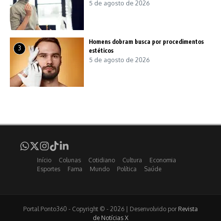
5 de agosto de 2026
Homens dobram busca por procedimentos
3
estéticos
5 de agosto de 2026
Início
Colunas
Cotidiano
Cultura
Economia
Esportes
Fama
Mundo
Política
Saúde
Portal Ponto360 - Copyright © - 2026 | Desenvolvido por
Revista
de Notícias X