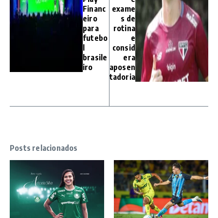
Financ
exame
eiro
s de
para
rotina
futebo
e
l
consid
brasile
era
iro
aposen
tadoria
Posts relacionados