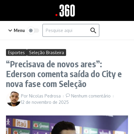
Ir para o conteúdo
Procurar por:
Menu
Esportes
Seleção Brasileira
“Precisava de novos ares”:
Ederson comenta saída do City e
nova fase com Seleção
Por
Nicolas Pedrosa
Nenhum comentário
12 de novembro de 2025