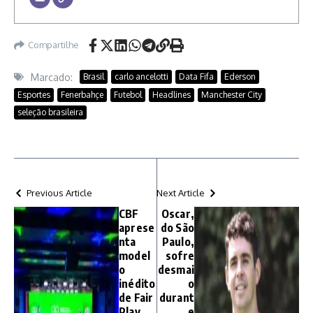
Compartilhe
Marcado:
Brasil
carlo ancelotti
Data Fifa
Ederson
Esportes
Fenerbahçe
Futebol
Headlines
Manchester City
seleção brasileira
Previous Article
Next Article
CBF
Oscar,
aprese
do São
nta
Paulo,
model
sofre
o
desmai
inédito
o
de Fair
durant
Play
e