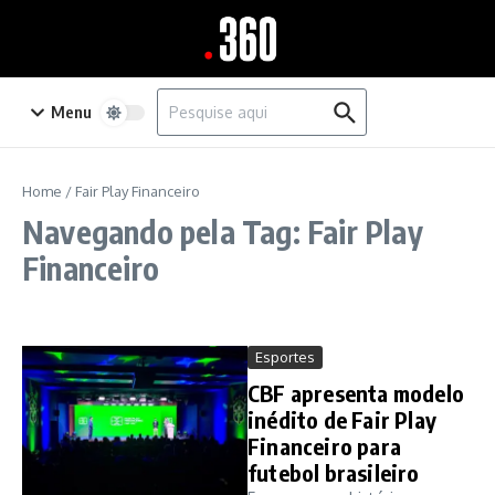
Ir para o conteúdo
Procurar por:
Menu
Home
/
Fair Play Financeiro
Navegando pela Tag: Fair Play
Financeiro
Esportes
CBF apresenta modelo
inédito de Fair Play
Financeiro para
futebol brasileiro