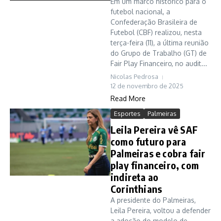
Em um marco histórico para o
futebol nacional, a
Confederação Brasileira de
Futebol (CBF) realizou, nesta
terça-feira (11), a última reunião
do Grupo de Trabalho (GT) de
Fair Play Financeiro, no audit...
Nicolas Pedrosa
12 de novembro de 2025
Read More
Esportes
Palmeiras
Leila Pereira vê SAF
como futuro para
Palmeiras e cobra fair
play financeiro, com
indireta ao
Corinthians
A presidente do Palmeiras,
Leila Pereira, voltou a defender
a adoção do modelo de