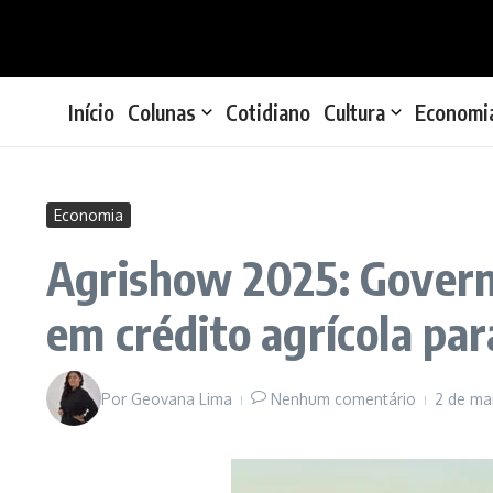
Ir para o conteúdo
Início
Colunas
Cotidiano
Cultura
Economi
Economia
Agrishow 2025: Govern
em crédito agrícola par
Por
Geovana Lima
Nenhum comentário
2 de ma