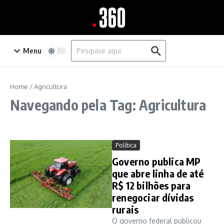
Ir para o conteúdo
Procurar por:
Menu
Home
/
Agricultura
Navegando pela Tag: Agricultura
Política
Governo publica MP
que abre linha de até
R$ 12 bilhões para
renegociar dívidas
rurais
O governo federal publicou