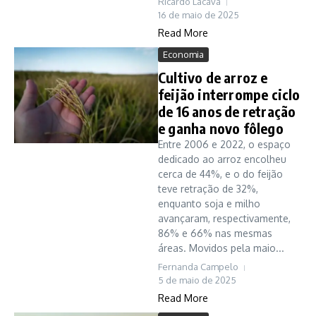
Ricardo Lacava
16 de maio de 2025
Read More
Economia
Cultivo de arroz e
feijão interrompe ciclo
de 16 anos de retração
e ganha novo fôlego
Entre 2006 e 2022, o espaço
dedicado ao arroz encolheu
cerca de 44%, e o do feijão
teve retração de 32%,
enquanto soja e milho
avançaram, respectivamente,
86% e 66% nas mesmas
áreas. Movidos pela maio...
Fernanda Campelo
5 de maio de 2025
Read More