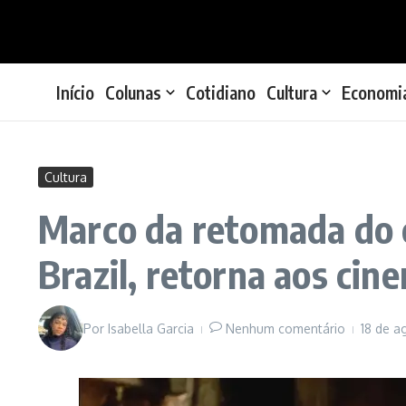
Ir para o conteúdo
Início
Colunas
Cotidiano
Cultura
Economi
Cultura
Marco da retomada do c
Brazil, retorna aos cin
Por
Isabella Garcia
Nenhum comentário
18 de a