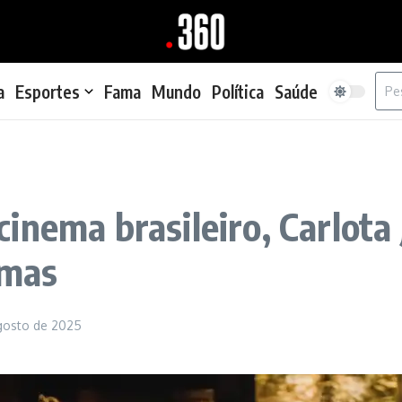
Proc
a
Esportes
Fama
Mundo
Política
Saúde
inema brasileiro, Carlota 
emas
gosto de 2025