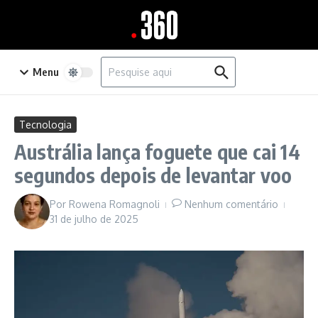
Ir para o conteúdo
Procurar por:
Menu
Tecnologia
Austrália lança foguete que cai 14
segundos depois de levantar voo
Por
Rowena Romagnoli
Nenhum comentário
31 de julho de 2025