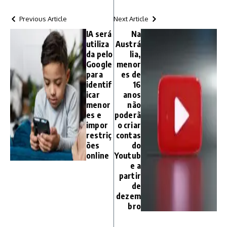
Previous Article
Next Article
IA será
Na
utiliza
Austrá
da pelo
lia,
Google
menor
para
es de
identif
16
icar
anos
menor
não
es e
poderã
impor
o criar
restriç
contas
ões
do
online
Youtub
e a
partir
de
dezem
bro