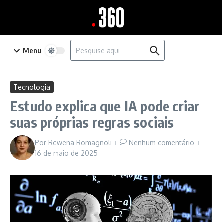
Ir para o conteúdo
Procurar por:
Menu
Tecnologia
Estudo explica que IA pode criar
suas próprias regras sociais
Por
Rowena Romagnoli
Nenhum comentário
16 de maio de 2025