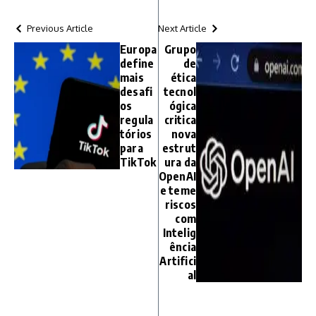
Previous Article
Next Article
Europa
Grupo
define
de
mais
ética
desafi
tecnol
os
ógica
regula
critica
tórios
nova
para
estrut
TikTok
ura da
OpenAI
e teme
riscos
com
Intelig
ência
Artifici
al