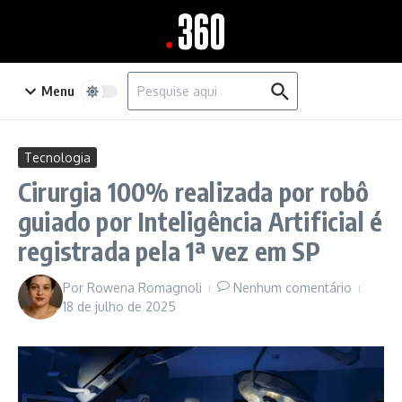
Ir para o conteúdo
Procurar por:
Menu
Tecnologia
Cirurgia 100% realizada por robô
guiado por Inteligência Artificial é
registrada pela 1ª vez em SP
Por
Rowena Romagnoli
Nenhum comentário
18 de julho de 2025