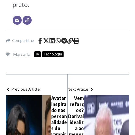
preto.
Compartilhe
Marcado:
IA
Tecnologia
Previous Article
Next Article
Avatar
Vem
inspira
reforç
do nas
os?
person
Dorival
alidade
idealiz
s do
a ao
vampir
menos