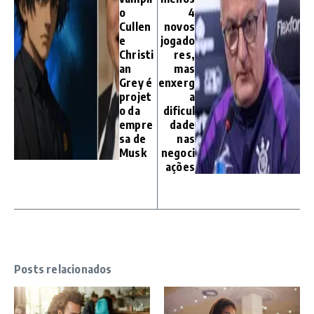
o
4
Cullen
novos
e
jogado
Christi
res,
an
mas
Grey é
enxerg
projet
a
o da
dificul
empre
dade
sa de
nas
Musk
negoci
ações
Posts relacionados