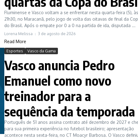
quartas da Copa do Brasi
Fluminense e Vasco voltam a se enfrentar nesta quarta-feira (5), à
21h30, no Maracanã, pelo jogo de volta das oitavas de final da Co
do Brasil. Após o empate por 0 a 0 na partida de ida, disputada ...
Lorena Melissa
3 de agosto de 2026
Read More
Esportes
Vasco da Gama
Vasco anuncia Pedro
Emanuel como novo
treinador para a
sequência da temporada
Português de 51 anos assina contrato até dezembro de 2027 e ch
para sua primeira experiência no futebol brasileiro; apresentação
acontece nesta sexta-feira, no CT Moacyr Barbosa. O Vasco defini