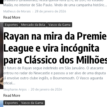
Maião, no interior de São Paulo. Vindo de uma campanha históric..
Matheus de Morais
28 de janeiro de 2026
Read More
Esportes
Mercado da Bola
Vasco da Gama
Rayan na mira da Premie
League e vira incógnita
para Clássico dos Milhõe
O futuro de Rayan segue indefinido em São Januário. O atacante
entrou no radar do Newcastle e passou a ser alvo de uma disputa
já envolve outro clube inglês, o Bournemouth. O Vasco aguarda
oficial...
Stephanie Anjos
20 de janeiro de 2026
Read More
Esportes
Vasco da Gama