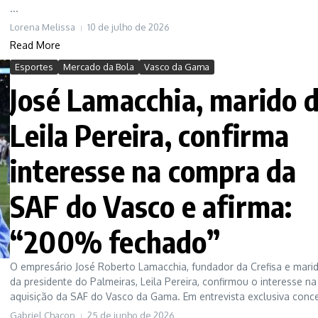
...
Lorena Melissa
10 de julho de 2026
Read More
Esportes
Mercado da Bola
Vasco da Gama
José Lamacchia, marido 
Leila Pereira, confirma
interesse na compra da
SAF do Vasco e afirma:
“200% fechado”
O empresário José Roberto Lamacchia, fundador da Crefisa e mari
da presidente do Palmeiras, Leila Pereira, confirmou o interesse na
aquisição da SAF do Vasco da Gama. Em entrevista exclusiva conced
Gabriel Chacon
25 de junho de 2026