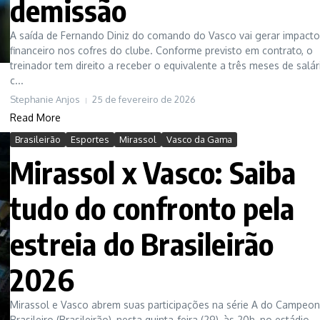
demissão
A saída de Fernando Diniz do comando do Vasco vai gerar impacto
financeiro nos cofres do clube. Conforme previsto em contrato, o
treinador tem direito a receber o equivalente a três meses de salár
c...
Stephanie Anjos
25 de fevereiro de 2026
Read More
Brasileirão
Esportes
Mirassol
Vasco da Gama
Mirassol x Vasco: Saiba
tudo do confronto pela
estreia do Brasileirão
2026
Mirassol e Vasco abrem suas participações na série A do Campeo
Brasileiro (Brasileirão), nesta quinta-feira (29), às 20h, no estádio