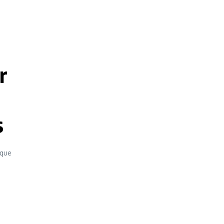
.
r
s
 que