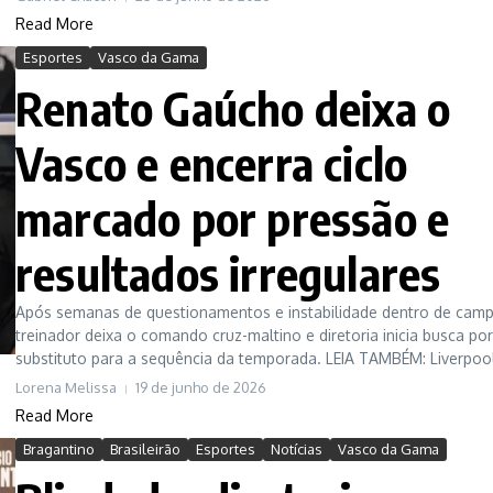
Read More
Esportes
Vasco da Gama
Renato Gaúcho deixa o
Vasco e encerra ciclo
marcado por pressão e
resultados irregulares
Após semanas de questionamentos e instabilidade dentro de camp
treinador deixa o comando cruz-maltino e diretoria inicia busca po
substituto para a sequência da temporada. LEIA TAMBÉM: Liverpool
Lorena Melissa
19 de junho de 2026
Read More
Bragantino
Brasileirão
Esportes
Notícias
Vasco da Gama