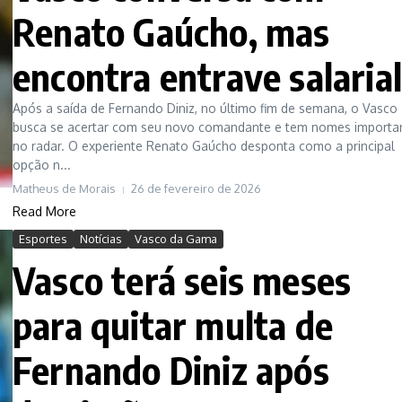
Renato Gaúcho, mas
encontra entrave salaria
Após a saída de Fernando Diniz, no último fim de semana, o Vasco
busca se acertar com seu novo comandante e tem nomes importa
no radar. O experiente Renato Gaúcho desponta como a principal
opção n...
Matheus de Morais
26 de fevereiro de 2026
Read More
Esportes
Notícias
Vasco da Gama
Vasco terá seis meses
para quitar multa de
Fernando Diniz após