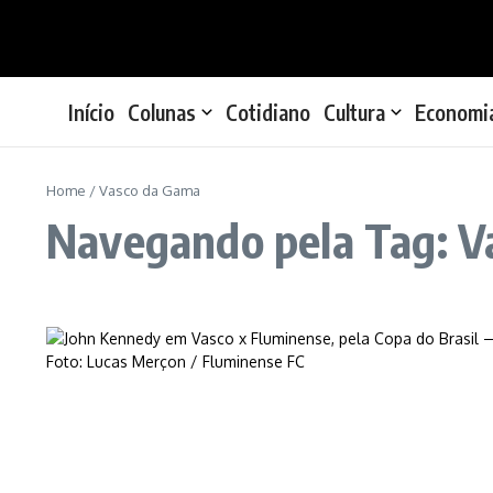
Ir para o conteúdo
Início
Colunas
Cotidiano
Cultura
Economi
Home
/
Vasco da Gama
Navegando pela Tag: V