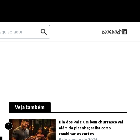
urar por:
Veja também
Dia dos Pais: um bom churrasco vai
1
além da picanha; saiba como
combinar os cortes
5 de agosto de 2026