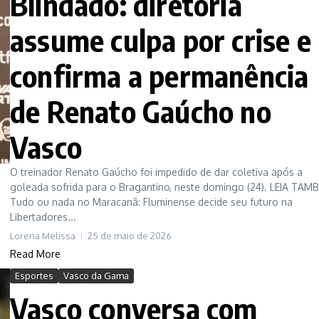
Blindado: diretoria
assume culpa por crise e
confirma a permanência
de Renato Gaúcho no
Vasco
O treinador Renato Gaúcho foi impedido de dar coletiva após a
goleada sofrida para o Bragantino, neste domingo (24). LEIA TAM
Tudo ou nada no Maracanã: Fluminense decide seu futuro na
Libertadores...
Lorena Melissa
25 de maio de 2026
Read More
Esportes
Vasco da Gama
Vasco conversa com