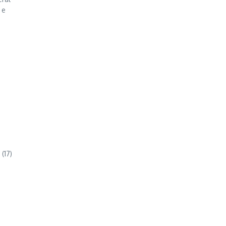
 e
(17)