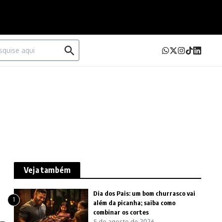
urar por:
Veja também
Dia dos Pais: um bom churrasco vai
1
além da picanha; saiba como
combinar os cortes
5 de agosto de 2026