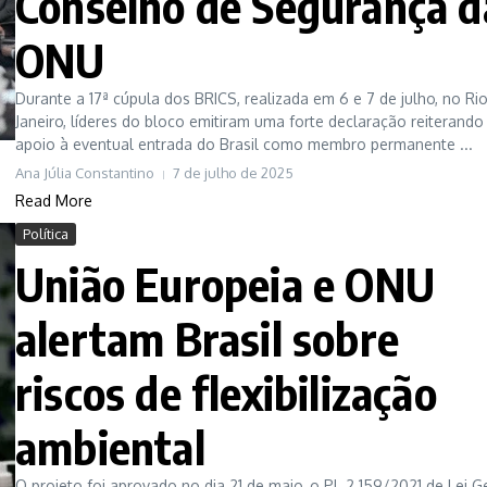
Conselho de Segurança d
ONU
Durante a 17ª cúpula dos BRICS, realizada em 6 e 7 de julho, no Ri
Janeiro, líderes do bloco emitiram uma forte declaração reiterando
apoio à eventual entrada do Brasil como membro permanente ...
Ana Júlia Constantino
7 de julho de 2025
Read More
Política
União Europeia e ONU
alertam Brasil sobre
riscos de flexibilização
ambiental
O projeto foi aprovado no dia 21 de maio, o PL 2.159/2021 de Lei G