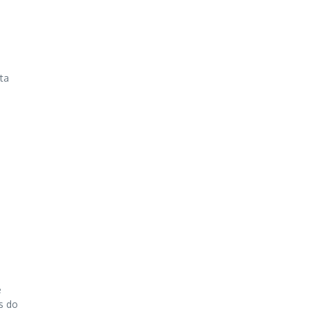
ta
e
s do