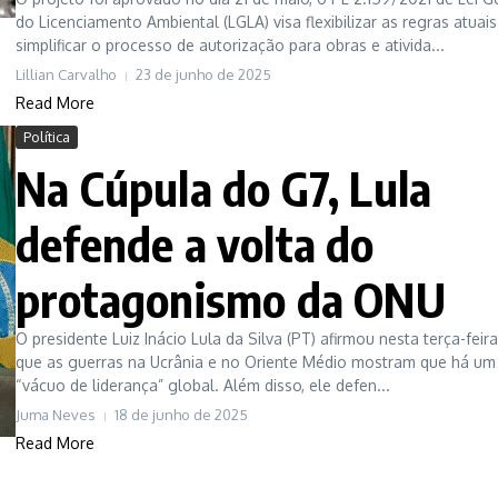
do Licenciamento Ambiental (LGLA) visa flexibilizar as regras atuais
simplificar o processo de autorização para obras e ativida...
Lillian Carvalho
23 de junho de 2025
Read More
Política
Na Cúpula do G7, Lula
defende a volta do
protagonismo da ONU
O presidente Luiz Inácio Lula da Silva (PT) afirmou nesta terça-feira 
que as guerras na Ucrânia e no Oriente Médio mostram que há um
“vácuo de liderança” global. Além disso, ele defen...
Juma Neves
18 de junho de 2025
Read More