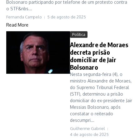
Bolsonaro participando por telefone de um protesto contra
o STF&nbs...
Fernanda Campelo
5 de agosto de 2025
Read More
Política
Alexandre de Moraes
decreta prisão
domiciliar de Jair
Bolsonaro
Nesta segunda-feira (4), o
ministro Alexandre de Moraes,
do Supremo Tribunal Federal
(STF), determinou a prisão
domiciliar do ex-presidente Jair
Messias Bolsonaro, após
constatar o reiterado
descumpri...
Guilherme Gabriel
4 de agosto de 2025