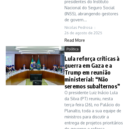
presidentes do Instituto
Nacional do Seguro Social
(INSS), abrangendo gestores
de govern...
Nicolas Pedrosa
26 de agosto de 2025
Read More
Política
Lula reforça críticas à
guerra em Gaza e a
Trump em reunião
ministerial: “Não
seremos subalternos”
O presidente Luiz Inácio Lula
da Silva (PT) reuniu, nesta
terça-feira (26), no Palácio do
Planalto, toda a sua equipe de
ministros para discutir a
entrega de projetos prioritários
do governo e reforça...