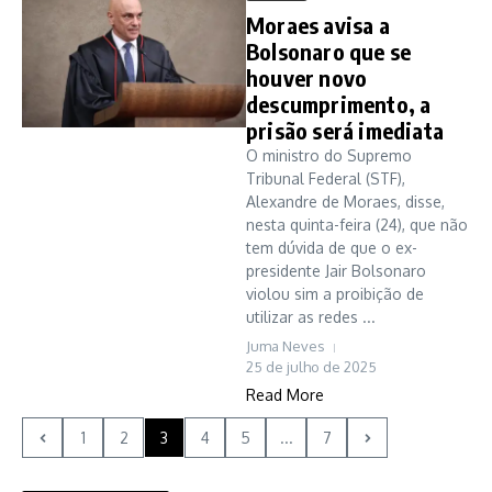
Moraes avisa a
Bolsonaro que se
houver novo
descumprimento, a
prisão será imediata
O ministro do Supremo
Tribunal Federal (STF),
Alexandre de Moraes, disse,
nesta quinta-feira (24), que não
tem dúvida de que o ex-
presidente Jair Bolsonaro
violou sim a proibição de
utilizar as redes ...
Juma Neves
25 de julho de 2025
Read More
1
2
3
4
5
...
7