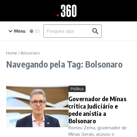
Ir para o conteúdo
Procurar por:
Menu
Home
/
Bolsonaro
Navegando pela Tag: Bolsonaro
Política
Governador de Minas
critica Judiciário e
pede anistia a
Bolsonaro
Romeu Zema, governador de
Minas Gerais, acusou o