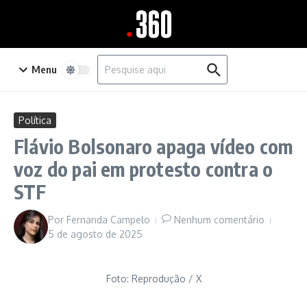
Ir para o conteúdo
Procurar por:
Menu
Política
Flávio Bolsonaro apaga vídeo com
voz do pai em protesto contra o
STF
Por
Fernanda Campelo
Nenhum comentário
5 de agosto de 2025
Foto: Reprodução / X