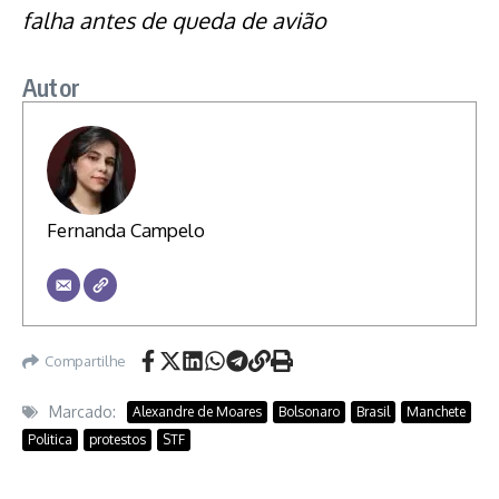
falha antes de queda de avião
Autor
Fernanda Campelo
Compartilhe
Marcado:
Alexandre de Moares
Bolsonaro
Brasil
Manchete
Politica
protestos
STF