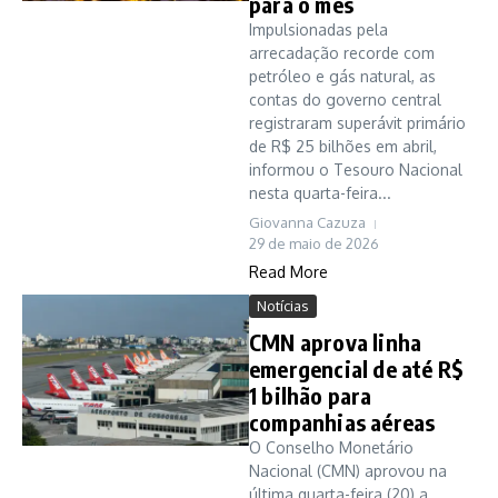
para o mês
Impulsionadas pela
arrecadação recorde com
petróleo e gás natural, as
contas do governo central
registraram superávit primário
de R$ 25 bilhões em abril,
informou o Tesouro Nacional
nesta quarta-feira...
Giovanna Cazuza
29 de maio de 2026
Read More
Notícias
CMN aprova linha
emergencial de até R$
1 bilhão para
companhias aéreas
O Conselho Monetário
Nacional (CMN) aprovou na
última quarta-feira (20) a