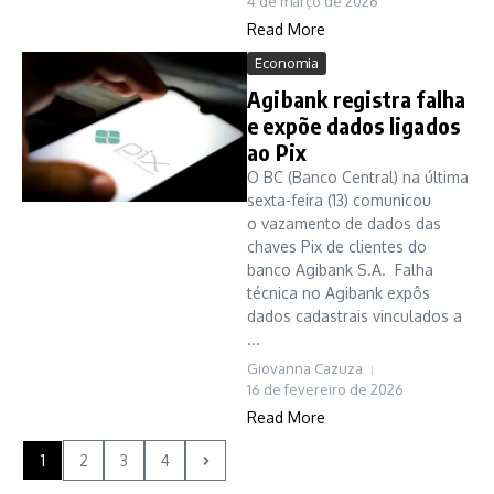
4 de março de 2026
Read More
Economia
Agibank registra falha
e expõe dados ligados
ao Pix
O BC (Banco Central) na última
sexta-feira (13) comunicou
o vazamento de dados das
chaves Pix de clientes do
banco Agibank S.A. Falha
técnica no Agibank expôs
dados cadastrais vinculados a
...
Giovanna Cazuza
16 de fevereiro de 2026
Read More
1
2
3
4