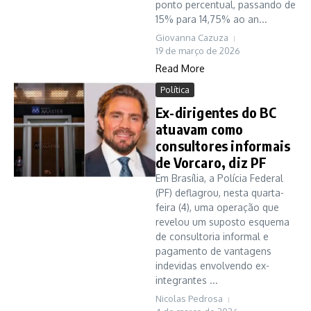
ponto percentual, passando de
15% para 14,75% ao an...
Giovanna Cazuza
19 de março de 2026
Read More
Política
Ex-dirigentes do BC
atuavam como
consultores informais
de Vorcaro, diz PF
Em Brasília, a Polícia Federal
(PF) deflagrou, nesta quarta-
feira (4), uma operação que
revelou um suposto esquema
de consultoria informal e
pagamento de vantagens
indevidas envolvendo ex-
integrantes ...
Nicolas Pedrosa