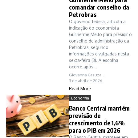
comandar conselho da
Petrobras
O governo federal articula a
indicação do economista
Guilherme Mello para presidir o
conselho de administração da
Petrobras, segundo
informações divulgadas nesta
sexta-feira (3). A escolha
ocorre após...
Giovanna Cazuza
3 de abril de 2026
Read More
Economia
Banco Central mantém
previsão de
crescimento de 1,6%
para o PIB em 2026
O Banco Central manteve em