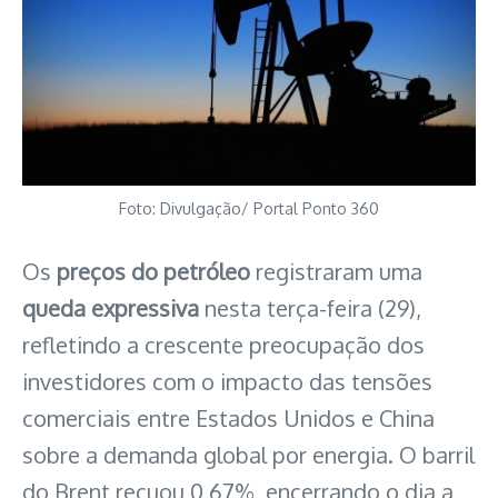
Foto: Divulgação/ Portal Ponto 360
Os
preços do petróleo
registraram uma
queda expressiva
nesta terça-feira (29),
refletindo a crescente preocupação dos
investidores com o impacto das tensões
comerciais entre Estados Unidos e China
sobre a demanda global por energia. O barril
do Brent recuou 0,67%, encerrando o dia a