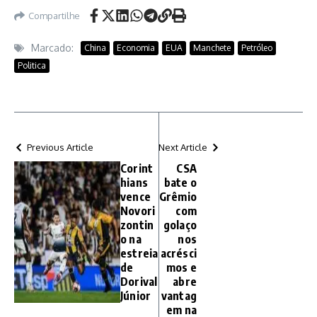
Compartilhe
Marcado:
China
Economia
EUA
Manchete
Petróleo
Politica
Previous Article
Next Article
Corint
CSA
hians
bate o
vence
Grêmio
Novori
com
zontin
golaço
o na
nos
estreia
acrésci
de
mos e
Dorival
abre
Júnior
vantag
em na