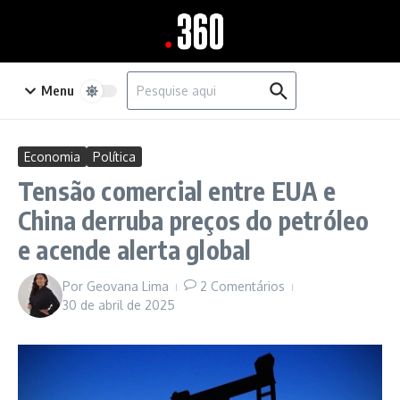
Ir para o conteúdo
Procurar por:
Menu
Economia
Política
Tensão comercial entre EUA e
China derruba preços do petróleo
e acende alerta global
Por
Geovana Lima
2 Comentários
30 de abril de 2025