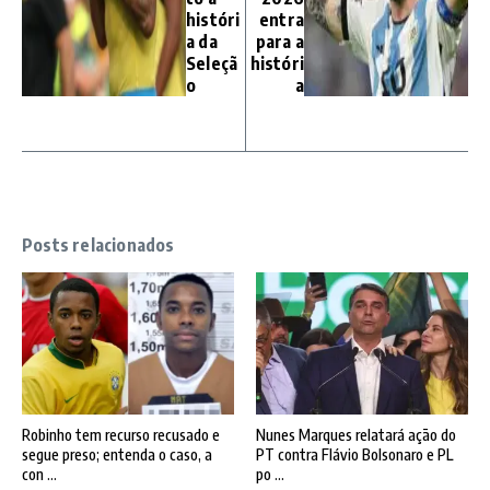
históri
entra
a da
para a
Seleçã
históri
o
a
Posts relacionados
Robinho tem recurso recusado e
Nunes Marques relatará ação do
segue preso; entenda o caso, a
PT contra Flávio Bolsonaro e PL
con ...
po ...