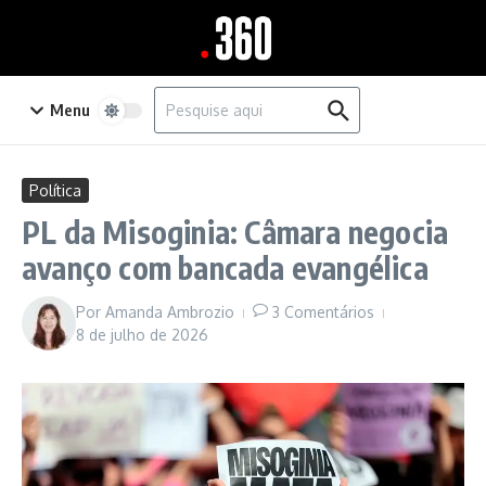
Ir para o conteúdo
Procurar por:
Menu
Política
PL da Misoginia: Câmara negocia
avanço com bancada evangélica
Por
Amanda Ambrozio
3 Comentários
8 de julho de 2026