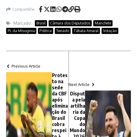
Compartilhe
Marcado:
Brasil
Câmara dos Deputados
Manchete
PL da Misoginia
Politica
Senado
Tábata Amaral
Votação
Previous Article
Protes
to na
Next Article
sede
da CBF
Disput
após
a pela
elimina
artilha
ção do
ria da
Brasil
Copa
cobra
do
respei
Mundo
to à
2026