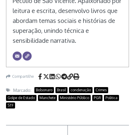
Pecúlio de São Vicente. Apaixonado por
leitura e escrita, desenvolvo livros que
abordam temas sociais e histórias de
superação, unindo técnica e
sensibilidade narrativa.
Compartilhe
Marcado:
Bolsonaro
Brasil
condenação
Crimes
Golpe de Estado
Manchete
Ministério Público
PGR
Politica
STF