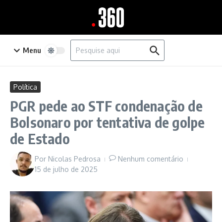
Ir para o conteúdo
Procurar por:
Menu
Política
PGR pede ao STF condenação de
Bolsonaro por tentativa de golpe
de Estado
Por
Nicolas Pedrosa
Nenhum comentário
15 de julho de 2025