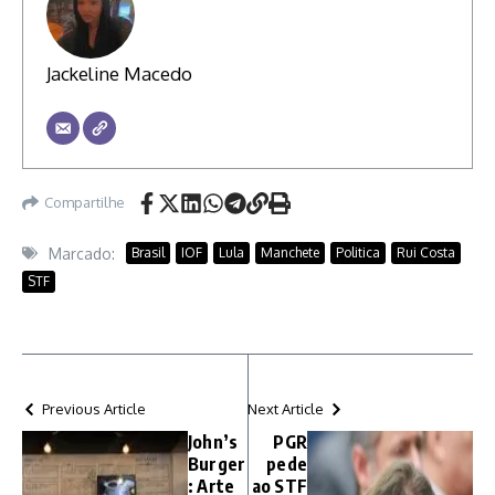
Jackeline Macedo
Compartilhe
Marcado:
Brasil
IOF
Lula
Manchete
Politica
Rui Costa
STF
Previous Article
Next Article
John’s
PGR
Burger
pede
: Arte
ao STF