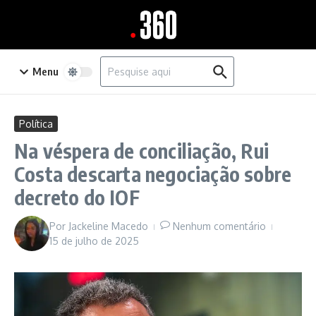
Ir para o conteúdo
Procurar por:
Menu
Política
Na véspera de conciliação, Rui
Costa descarta negociação sobre
decreto do IOF
Por
Jackeline Macedo
Nenhum comentário
15 de julho de 2025