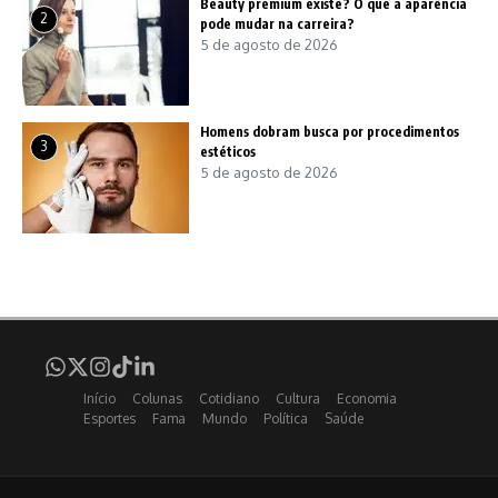
Beauty premium existe? O que a aparência
2
pode mudar na carreira?
5 de agosto de 2026
Homens dobram busca por procedimentos
3
estéticos
5 de agosto de 2026
Início
Colunas
Cotidiano
Cultura
Economia
Esportes
Fama
Mundo
Política
Saúde