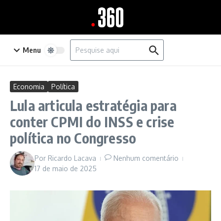
Ir para o conteúdo
Procurar por:
Menu
Economia
Política
Lula articula estratégia para
conter CPMI do INSS e crise
política no Congresso
Por
Ricardo Lacava
Nenhum comentário
17 de maio de 2025