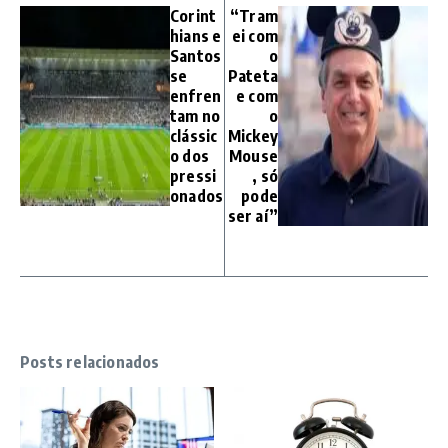
Corint
“Tram
hians e
ei com
Santos
o
se
Pateta
enfren
e com
tam no
o
clássic
Mickey
o dos
Mouse
pressi
, só
onados
pode
ser aí”
Posts relacionados