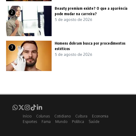
Beauty premium existe? O que a aparência
2
pode mudar na carreira?
5 de agosto de 2026
Homens dobram busca por procedimentos
3
estéticos
5 de agosto de 2026
Início
Colunas
Cotidiano
Cultura
Economia
Esportes
Fama
Mundo
Política
Saúde