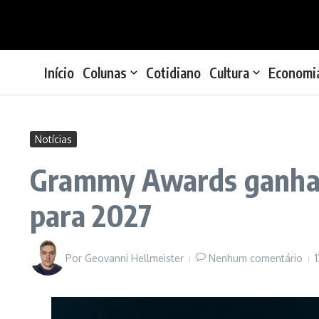
Ir para o conteúdo
Início
Colunas
Cotidiano
Cultura
Economi
Notícias
Grammy Awards ganha d
para 2027
Por
Geovanni Hellmeister
Nenhum comentário