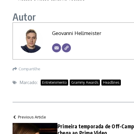
Autor
Geovanni Hellmeister
Compartilhe
Marcado:
Entretenimento
Grammy Awards
Headlines
Previous Article
Primeira temporada de Off-Camp
chega ao Prime Video