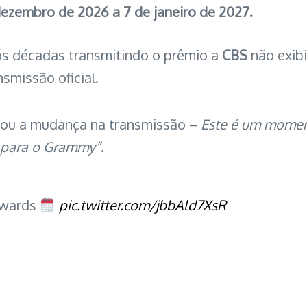
dezembro de 2026 a 7 de janeiro de 2027.
ós décadas transmitindo o prêmio a
CBS
não exib
smissão oficial.
tou a mudança na transmissão –
Este é um momen
 para o Grammy”
.
Awards
pic.twitter.com/jbbAld7XsR