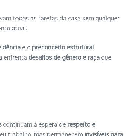
avam todas as tarefas da casa sem qualquer
nto atual.
vidência
e o
preconceito estrutural
ia enfrenta
desafios de gênero e raça
que
s
continuam à espera de
respeito e
m seu trabalho, mas permanecem
invisíveis para