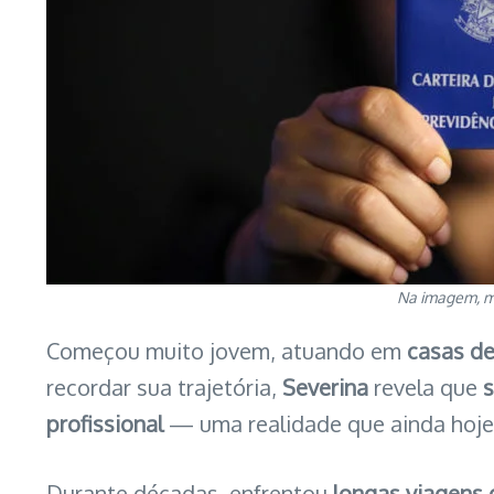
Na imagem, mu
Começou muito jovem, atuando em
casas de
recordar sua trajetória,
Severina
revela que
s
profissional
— uma realidade que ainda hoj
Durante décadas, enfrentou
longas viagens 