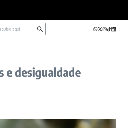
urar por:
s e desigualdade