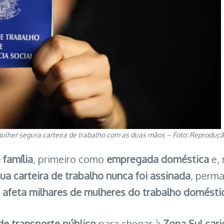
lher segura carteira de trabalho com as duas mãos – Foto: Reproduç
 família
, primeiro como
empregada doméstica
e, 
ua carteira de trabalho nunca foi assinada
, perm
e
afeta milhares de mulheres do trabalho doméstic
de transporte público
para chegar à
Zona Sul cari