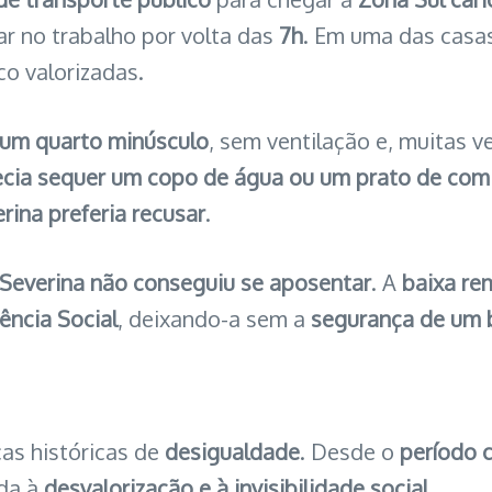
ar no trabalho por volta das
7h
. Em uma das cas
co valorizadas.
 um quarto minúsculo
, sem ventilação e, muitas v
ecia sequer um copo de água ou um prato de com
rina preferia recusar
.
Severina não conseguiu se aposentar
. A
baixa re
ência Social
, deixando-a sem a
segurança de um b
cas históricas de
desigualdade
. Desde o
período c
ada à
desvalorização e à invisibilidade social
.