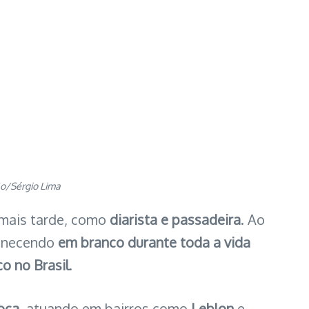
ão/Sérgio Lima
mais tarde, como
diarista e passadeira
. Ao
anecendo
em branco durante toda a vida
o no Brasil
.
oca
, atuando em bairros como
Leblon
e