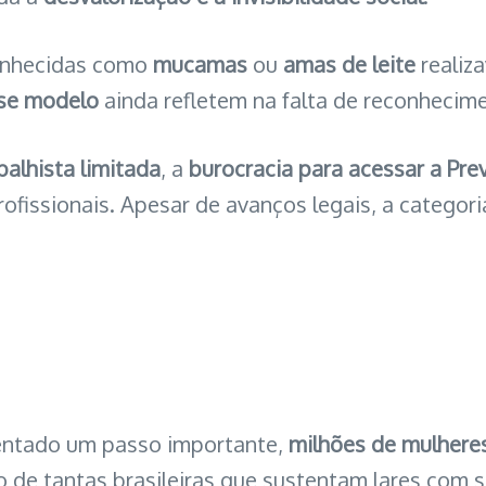
nhecidas como
mucamas
ou
amas de leite
realiz
sse modelo
ainda refletem na falta de reconhecime
balhista limitada
, a
burocracia para acessar a Pre
ofissionais. Apesar de avanços legais, a categor
entado um passo importante,
milhões de mulhere
to de tantas brasileiras que sustentam lares co