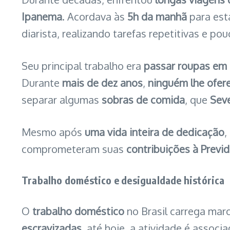
Ipanema
. Acordava às
5h da manhã
para est
diarista, realizando tarefas repetitivas e pou
Seu principal trabalho era
passar roupas em
Durante
mais de dez anos
,
ninguém lhe ofer
separar algumas
sobras de comida
, que
Seve
Mesmo após
uma vida inteira de dedicação
,
comprometeram suas
contribuições à Previd
Trabalho doméstico e desigualdade histórica
O
trabalho doméstico
no Brasil carrega mar
escravizadas
, até hoje, a atividade é associ