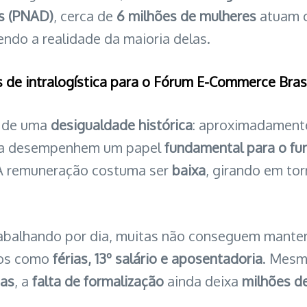
os (PNAD)
, cerca de
6 milhões de mulheres
atuam
ndo a realidade da maioria delas.
 de intralogística para o Fórum E-Commerce Bras
to de uma
desigualdade histórica
: aproximadamen
ra desempenhem um papel
fundamental para o fu
 A remuneração costuma ser
baixa
, girando em to
Trabalhando por dia, muitas não conseguem mante
tos como
férias, 13º salário e aposentadoria
. Mes
tas
, a
falta de formalização
ainda deixa
milhões de