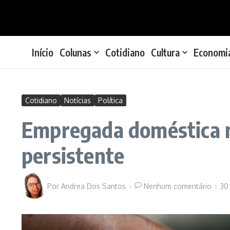
Ir para o conteúdo
Início
Colunas
Cotidiano
Cultura
Economi
Cotidiano
Notícias
Política
Empregada doméstica no
persistente
Por
Andrea Dos Santos
Nenhum comentário
30