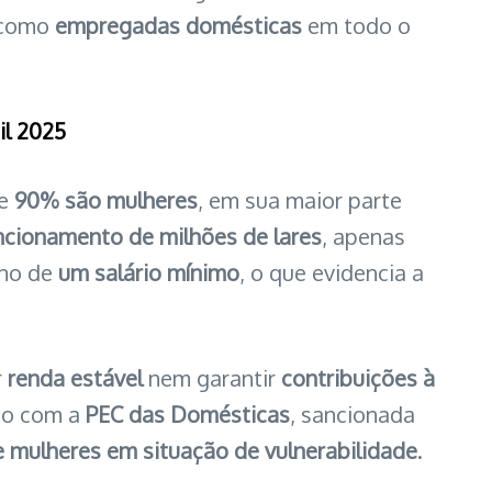
 como
empregadas domésticas
em todo o
il 2025
te
90% são mulheres
, em sua maior parte
ncionamento de milhões de lares
, apenas
rno de
um salário mínimo
, o que evidencia a
r
renda estável
nem garantir
contribuições à
mo com a
PEC das Domésticas
, sancionada
 mulheres em situação de vulnerabilidade
.