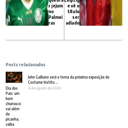
quebra
Leipzig
r jejum
e vê o
no
título
Palmei
ser
ras
adiado
Posts relacionados
John Galliano será o tema da próxima exposição do
Costume Institu ...
Dia dos
4 de agosto de 2026
Pais: um
bom
churrasco
vai além
da
picanha;
saiba