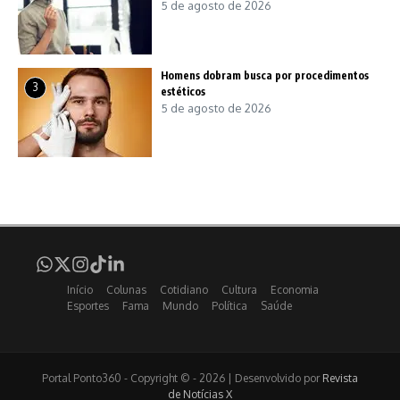
5 de agosto de 2026
Homens dobram busca por procedimentos
3
estéticos
5 de agosto de 2026
Início
Colunas
Cotidiano
Cultura
Economia
Esportes
Fama
Mundo
Política
Saúde
Portal Ponto360 - Copyright © - 2026 | Desenvolvido por
Revista
de Notícias X