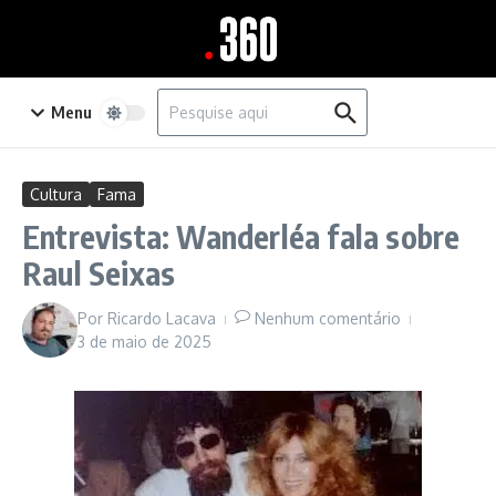
Ir para o conteúdo
Procurar por:
Menu
Cultura
Fama
Entrevista: Wanderléa fala sobre
Raul Seixas
Por
Ricardo Lacava
Nenhum comentário
3 de maio de 2025