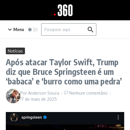
Ir para o conteúdo
Procurar por:
Menu
Notícias
Após atacar Taylor Swift, Trump
diz que Bruce Springsteen é um
‘babaca’ e ‘burro como uma pedra’
Por
Anderson Souza
Nenhum comentário
17 de maio de 2025