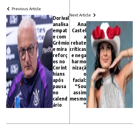
Previous Article
Next Article
Dorival
analisa
Ana
empat
Castel
e com
a
Grêmio
rebate
e mira
críticas
reforç
e nega
os no
harmo
Corint
nizaçã
hians
o
após
facial:
pausa
“Sou
no
assim
calend
mesmo
ário
”