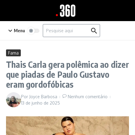
Ir para o conteúdo
Procurar por:
Menu
Fama
Thais Carla gera polêmica ao dizer
que piadas de Paulo Gustavo
eram gordofóbicas
Por
Joyce Barbosa
Nenhum comentário
13 de junho de 2025