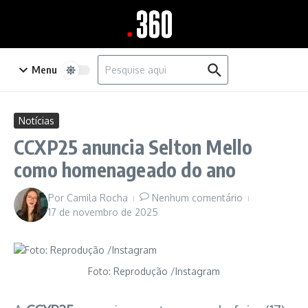
Ir para o conteúdo
Procurar por:
Menu
Notícias
CCXP25 anuncia Selton Mello
como homenageado do ano
Por
Camila Rocha
Nenhum comentário
17 de novembro de 2025
Foto: Reprodução /Instagram