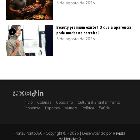
5 de agosto de 2026
Beauty premium existe? O que a aparência
3
pode mudar na carreira?
5 de agosto de 2026
Início
Colunas
Cotidiano
Cultura & Entretenimento
Economia
Esportes
Mundo
Política
Saúde
Portal Ponto360 - Copyright © - 2026 | Desenvolvido por
Revista
de Notícias X