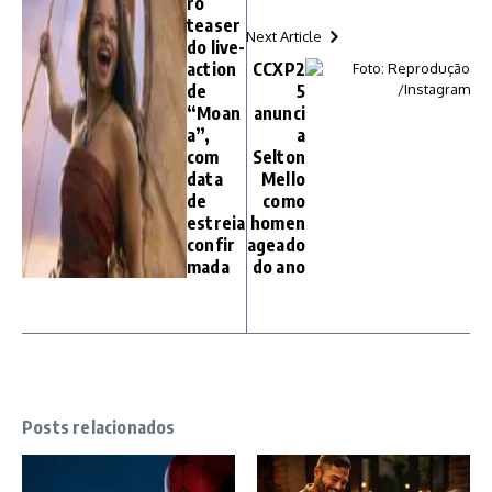
ro
teaser
Next Article
do live-
action
CCXP2
de
5
“Moan
anunci
a”,
a
com
Selton
data
Mello
de
como
estreia
homen
confir
ageado
mada
do ano
Posts relacionados