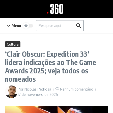
Ir para o conteúdo
Procurar por:
Menu
Cultura
‘Clair Obscur: Expedition 33’
lidera indicações ao The Game
Awards 2025; veja todos os
nomeados
Por
Nicolas Pedrosa
Nenhum comentário
17 de novembro de 2025