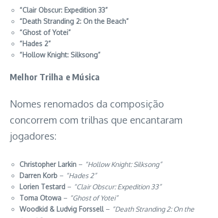
“Clair Obscur: Expedition 33”
“Death Stranding 2: On the Beach”
“Ghost of Yotei”
“Hades 2”
“Hollow Knight: Silksong”
Melhor Trilha e Música
Nomes renomados da composição
concorrem com trilhas que encantaram
jogadores:
Christopher Larkin
–
“Hollow Knight: Silksong”
Darren Korb
–
“Hades 2”
Lorien Testard
–
“Clair Obscur: Expedition 33”
Toma Otowa
–
“Ghost of Yotei”
Woodkid & Ludvig Forssell
–
“Death Stranding 2: On the