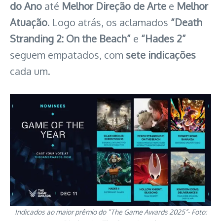
do Ano
até
Melhor Direção de Arte
e
Melhor
Atuação
. Logo atrás, os aclamados
“Death
Stranding 2: On the Beach”
e
“Hades 2”
seguem empatados, com
sete indicações
cada um.
Indicados ao maior prêmio do “The Game Awards 2025”- Foto: