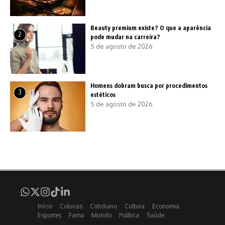
Beauty premium existe? O que a aparência
2
pode mudar na carreira?
5 de agosto de 2026
Homens dobram busca por procedimentos
3
estéticos
5 de agosto de 2026
Início
Colunas
Cotidiano
Cultura
Economia
Esportes
Fama
Mundo
Política
Saúde