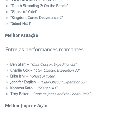
“Death Stranding 2: On the Beach”
“Ghost of Yotei”
“Kingdom Come: Deliverance 2”
“Silent Hill f”
Melhor Atuação
Entre as performances marcantes:
Ben Starr
–
“Clair Obscur: Expedition 33”
Charlie Cox
–
“Clair Obscur: Expedition 33”
Erika Ishii
–
“Ghost of Yotei”
Jennifer English
–
“Clair Obscur: Expedition 33”
Konatsu Kato
–
“Silent Hill f”
Troy Baker
–
“Indiana Jones and the Great Circle”
Melhor Jogo de Ação