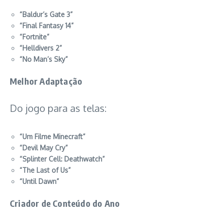
“Baldur’s Gate 3”
“Final Fantasy 14”
“Fortnite”
“Helldivers 2”
“No Man’s Sky”
Melhor Adaptação
Do jogo para as telas:
“Um Filme Minecraft”
“Devil May Cry”
“Splinter Cell: Deathwatch”
“The Last of Us”
“Until Dawn”
Criador de Conteúdo do Ano