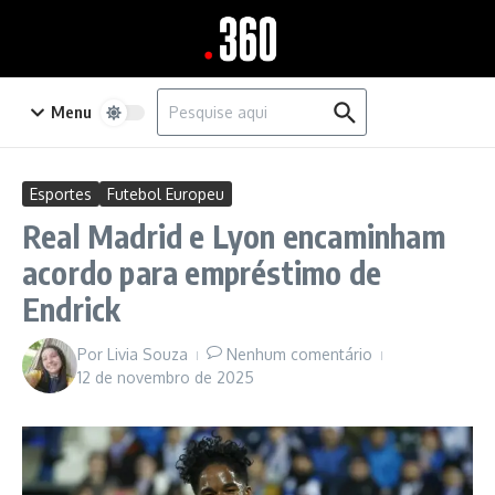
Ir para o conteúdo
Procurar por:
Menu
Esportes
Futebol Europeu
Real Madrid e Lyon encaminham
acordo para empréstimo de
Endrick
Por
Livia Souza
Nenhum comentário
12 de novembro de 2025