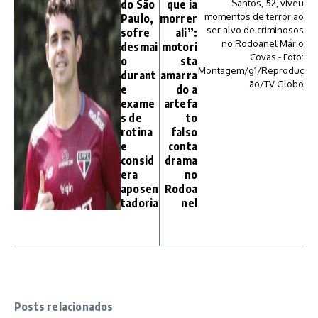
do São
que ia
Paulo,
morrer
sofre
ali”:
desmai
motori
o
sta
durant
amarra
e
do a
exame
artefa
s de
to
rotina
falso
e
conta
consid
drama
era
no
aposen
Rodoa
tadoria
nel
Posts relacionados