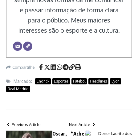
e passar informação de forma clara
para o público. Meus maiores
interesses são o esporte e a cultura.
Compartilhe
Marcado:
Endrick
Esportes
Futebol
Headlines
Lyon
Real Madrid
Previous Article
Next Article
Oscar,
“Achei